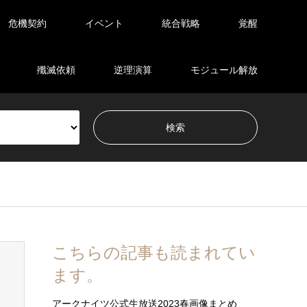
危機契約
イベント
統合戦略
覚醒
殲滅依頼
逆理演算
モジュール解放