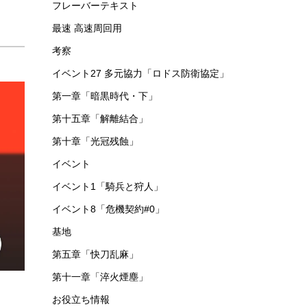
第十六章「背理分光」
功績勲章
第四章「急転直下」
危機契約
第九章「暴風眺望」
基本講座
序章「暗黒時代・上」
イベント17「ケオベの茸狩迷界」
イベント5「危機契約β」
フレーバーテキスト
最速 高速周回用
考察
イベント27 多元協力「ロドス防衛協定」
第一章「暗黒時代・下」