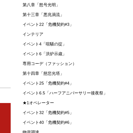
イベント2「戦地の逸話」
イベント93 常設統合戦略「探索者と銀氷の果
て」
第十二章「驚靂蕭然」
第七章「苦難揺籃」
イベント3「青く燃ゆる心」
イベント15「危機契約#2」
第三章「起死回生」
アイテム
第八章「怒号光明」
第十三章「悪兆渦流」
イベント22「危機契約#3」
インテリア