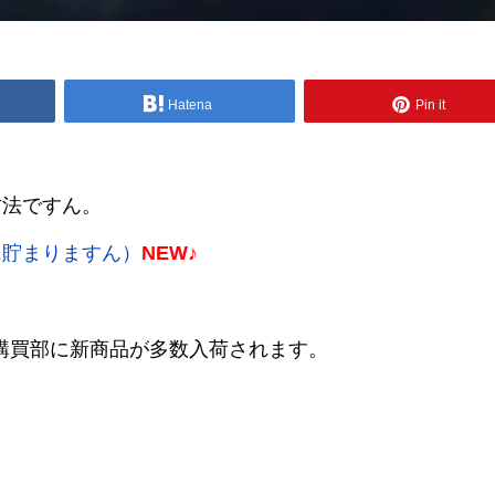
Hatena
Pin it