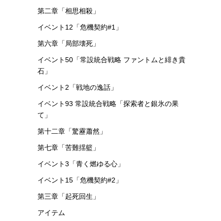
第十五章「解離結合」
第十章「光冠残蝕」
イベント
イベント1「騎兵と狩人」
イベント8「危機契約#0」
基地
第五章「快刀乱麻」
第十一章「淬火煙塵」
お役立ち情報
第二章「相思相殺」
イベント12「危機契約#1」
第六章「局部壊死」
イベント50「常設統合戦略 ファントムと緋き貴
石」