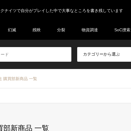
ークナイツで自分がプレイした中で大事なところを書き残しています
幻滅
残映
分裂
物資調達
SoC捜索