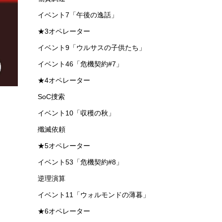
イベント4「喧騒の掟」
イベント6「洪炉示歳」
専用コーデ（ファッション）
第十四章「慈悲光塔」
イベント25「危機契約#4」
イベント6.5「ハーフアニバーサリー後夜祭」
★1オペレーター
イベント32「危機契約#5」
イベント40「危機契約#6」
物資調達
イベント7「午後の逸話」
★3オペレーター
イベント9「ウルサスの子供たち」
イベント46「危機契約#7」