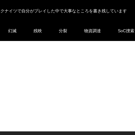
ークナイツで自分がプレイした中で大事なところを書き残しています
幻滅
残映
分裂
物資調達
SoC捜索