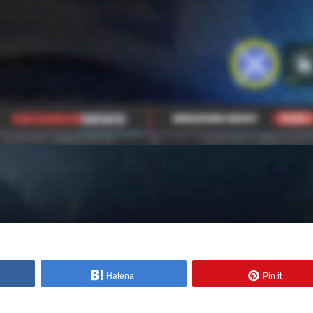
Hatena
Pin it