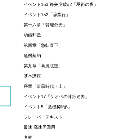
イベント153 鋒矢突破#2「巫術の夜」
イベント152「辞歳行」
第十六章「背理分光」
功績勲章
第四章「急転直下」
危機契約
第九章「暴風眺望」
基本講座
序章「暗黒時代・上」
イベント17「ケオベの茸狩迷界」
イベント5「危機契約β」
フレーバーテキスト
最速 高速周回用
考察