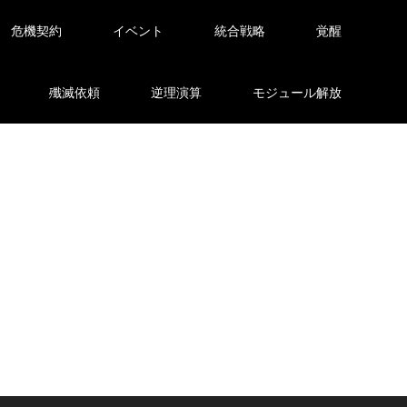
危機契約
イベント
統合戦略
覚醒
殲滅依頼
逆理演算
モジュール解放