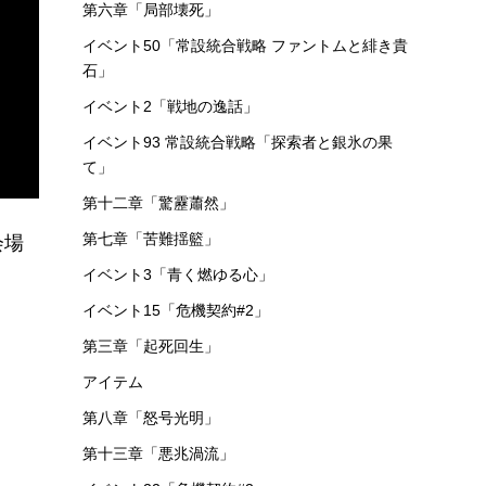
第六章「局部壊死」
イベント50「常設統合戦略 ファントムと緋き貴
石」
イベント2「戦地の逸話」
イベント93 常設統合戦略「探索者と銀氷の果
て」
第十二章「驚靂蕭然」
第七章「苦難揺籃」
会場
イベント3「青く燃ゆる心」
イベント15「危機契約#2」
第三章「起死回生」
アイテム
第八章「怒号光明」
第十三章「悪兆渦流」