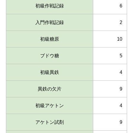
初級作戦記録
6
入門作戦記録
2
初級糖原
10
ブドウ糖
5
初級異鉄
4
異鉄の欠片
9
初級アケトン
4
アケトン試剤
9