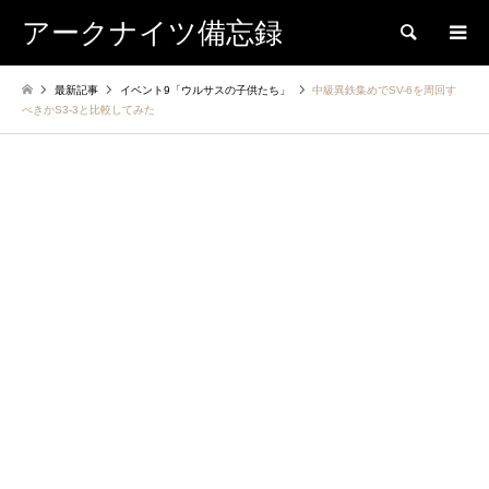
アークナイツ備忘録
検索
最新記事
イベント9「ウルサスの子供たち」
中級異鉄集めでSV-6を周回す
べきかS3-3と比較してみた