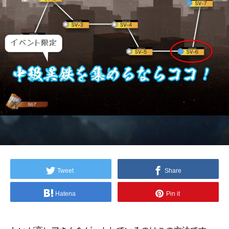
Tweet
Share
Hatena
Pin it