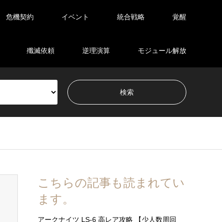
危機契約
イベント
統合戦略
覚醒
殲滅依頼
逆理演算
モジュール解放
こちらの記事も読まれてい
ます。
アークナイツ LS-6 高レア攻略 【少人数周回