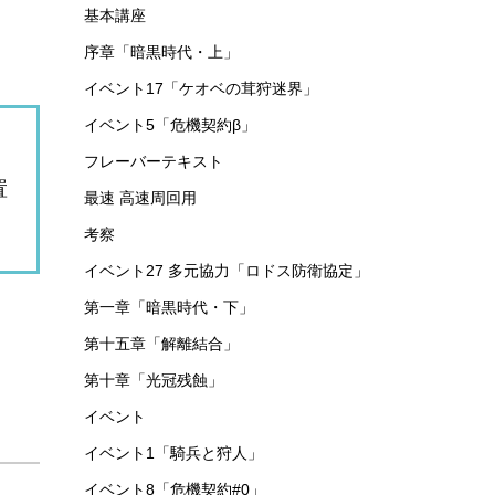
基本講座
序章「暗黒時代・上」
イベント17「ケオベの茸狩迷界」
イベント5「危機契約β」
フレーバーテキスト
置
最速 高速周回用
考察
イベント27 多元協力「ロドス防衛協定」
第一章「暗黒時代・下」
第十五章「解離結合」
第十章「光冠残蝕」
イベント
イベント1「騎兵と狩人」
イベント8「危機契約#0」