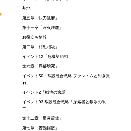
基地
。
第五章「快刀乱麻」
第十一章「淬火煙塵」
お役立ち情報
第二章「相思相殺」
イベント12「危機契約#1」
第六章「局部壊死」
イベント50「常設統合戦略 ファントムと緋き貴
石」
イベント2「戦地の逸話」
イベント93 常設統合戦略「探索者と銀氷の果
て」
第十二章「驚靂蕭然」
第七章「苦難揺籃」