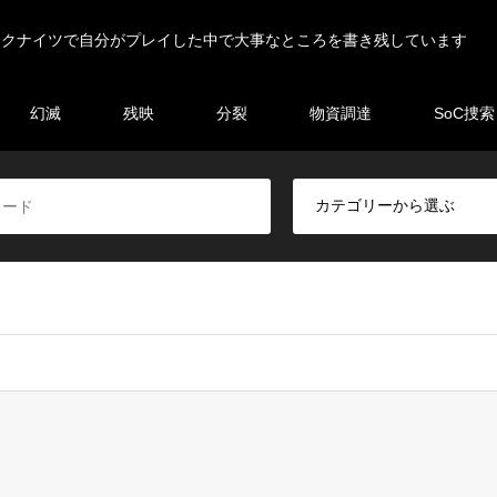
ークナイツで自分がプレイした中で大事なところを書き残しています
幻滅
残映
分裂
物資調達
SoC捜索