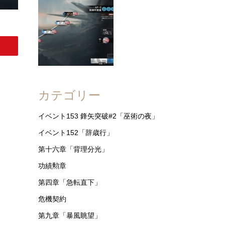
カテゴリー
イベント153 鋒矢突破#2「巫術の夜」
イベント152「辞歳行」
第十六章「背理分光」
功績勲章
第四章「急転直下」
危機契約
第九章「暴風眺望」