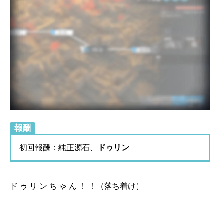
報酬
初回報酬：純正源石、
ドゥリン
ド ゥ リ ン ち ゃ ん ！ ！（落ち着け）