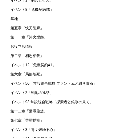
イベント1「騎兵と狩人」
イベント8「危機契約#0」
基地
第五章「快刀乱麻」
第十一章「淬火煙塵」
お役立ち情報
第二章「相思相殺」
イベント12「危機契約#1」
第六章「局部壊死」
イベント50「常設統合戦略 ファントムと緋き貴石」
イベント2「戦地の逸話」
イベント93 常設統合戦略「探索者と銀氷の果て」
第十二章「驚靂蕭然」
第七章「苦難揺籃」
イベント3「青く燃ゆる心」