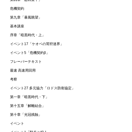
危機契約
第九章「暴風眺望」
基本講座
序章「暗黒時代・上」
イベント17「ケオベの茸狩迷界」
イベント5「危機契約β」
フレーバーテキスト
最速 高速周回用
考察
イベント27 多元協力「ロドス防衛協定」
第一章「暗黒時代・下」
第十五章「解離結合」
第十章「光冠残蝕」
イベント