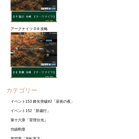
アークナイツ 0-8 攻略
カテゴリー
イベント153 鋒矢突破#2「巫術の夜」
イベント152「辞歳行」
第十六章「背理分光」
功績勲章
第四章「急転直下」