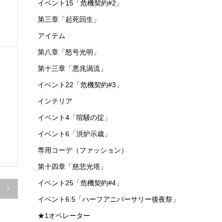
イベント15「危機契約#2」
レ
第三章「起死回生」
アイテム
第八章「怒号光明」
第十三章「悪兆渦流」
イベント22「危機契約#3」
インテリア
：
イベント4「喧騒の掟」
イベント6「洪炉示歳」
専用コーデ（ファッション）
第十四章「慈悲光塔」
イベント25「危機契約#4」

イベント6.5「ハーフアニバーサリー後夜祭」
★1オペレーター