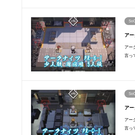
So
アー
アー
言っ
So
アー
アー
言っ