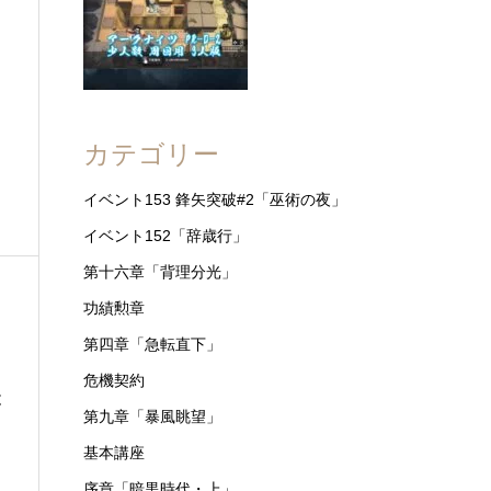
と
カテゴリー
イベント153 鋒矢突破#2「巫術の夜」
イベント152「辞歳行」
第十六章「背理分光」
功績勲章
第四章「急転直下」
危機契約
と
第九章「暴風眺望」
基本講座
序章「暗黒時代・上」