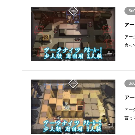
So
アー
アー
言っ
So
アー
アー
言っ