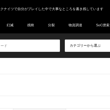
ークナイツで自分がプレイした中で大事なところを書き残しています
幻滅
残映
分裂
物資調達
SoC捜索