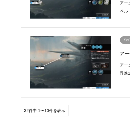
アー
ベル
So
アー
アー
昇進
32件中 1〜10件を表示