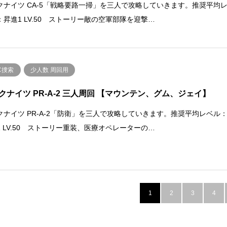
クナイツ CA-5「戦略要路一掃」を三人で攻略していきます。推奨平均
：昇進1 LV.50 ストーリー敵の空軍部隊を迎撃…
C捜索
少人数 周回用
クナイツ PR-A-2 三人周回 【マウンテン、グム、ジェイ】
クナイツ PR-A-2「防衛」を三人で攻略していきます。推奨平均レベル
1 LV.50 ストーリー重装、医療オペレーターの…
1
2
3
4