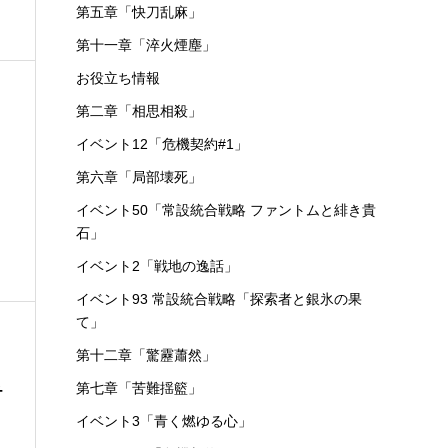
第五章「快刀乱麻」
第十一章「淬火煙塵」
お役立ち情報
第二章「相思相殺」
イベント12「危機契約#1」
第六章「局部壊死」
イベント50「常設統合戦略 ファントムと緋き貴
レ
石」
イベント2「戦地の逸話」
イベント93 常設統合戦略「探索者と銀氷の果
て」
第十二章「驚靂蕭然」
第七章「苦難揺籃」
チ
イベント3「青く燃ゆる心」