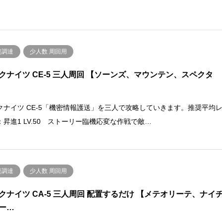
資調達
少人数 周回用
クナイツ CE-5 三人周回 【ソーンズ、マウンテン、スペクタ
クナイツ CE-5「機密情報護送」を三人で攻略していきます。推奨平均
：昇進1 LV.50 ストーリー臨機応変な作戦で敵…
資調達
少人数 周回用
クナイツ CA-5 三人周回 配置するだけ 【メテオリーテ、ナイ
ー…