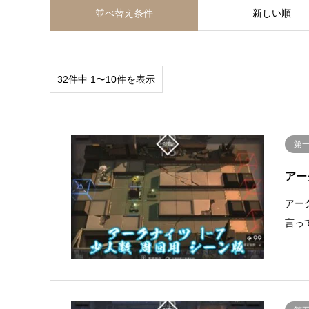
並べ替え条件
新しい順
32件中 1〜10件を表示
第
アー
アー
言っ