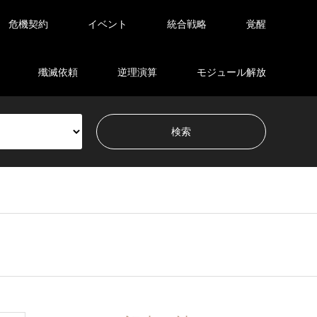
危機契約
イベント
統合戦略
覚醒
殲滅依頼
逆理演算
モジュール解放