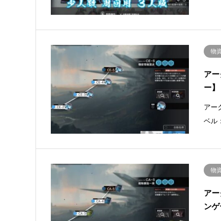
物
アー
ー】
アー
ベル
物
アー
ンゲ