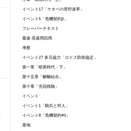
イベント17「ケオベの茸狩迷界」
イベント5「危機契約β」
フレーバーテキスト
最速 高速周回用
と
考察
イベント27 多元協力「ロドス防衛協定」
第一章「暗黒時代・下」
第十五章「解離結合」
第十章「光冠残蝕」
イベント
イベント1「騎兵と狩人」
イベント8「危機契約#0」
と
基地