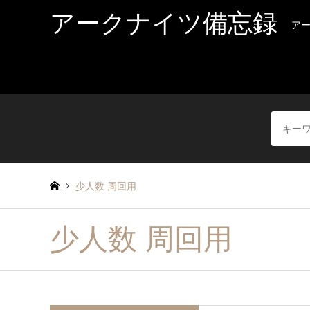
アークナイツ備忘録
ア
少人数 周回用
少人数 周回用