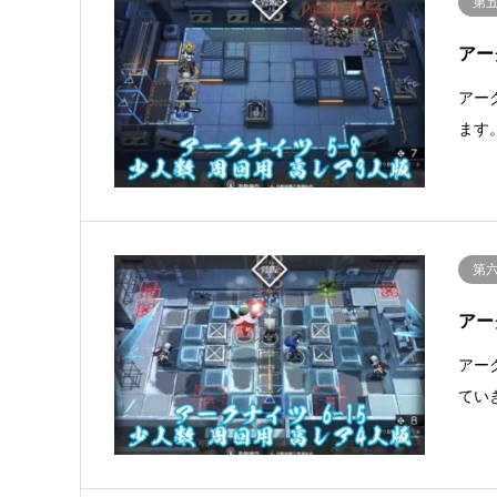
第
アー
アー
ます
第
アー
アー
てい