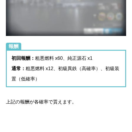
報酬
初回報酬：
粗悪燃料 x60、純正源石 x1
通常：
粗悪燃料 x12、初級異鉄（高確率）、初級装
置（低確率）
上記の報酬が各確率で貰えます。