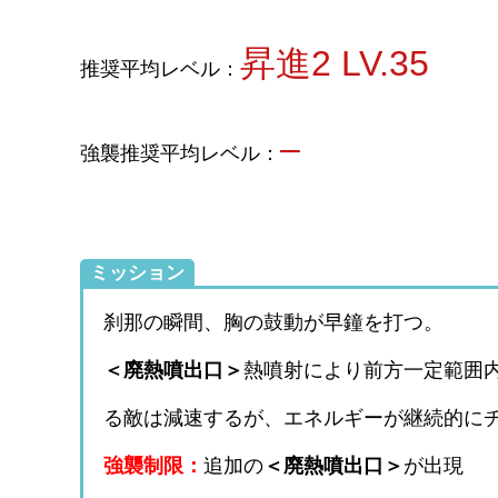
昇進2 LV.35
推奨平均レベル：
–
強襲推奨平均レベル：
ミッション
刹那の瞬間、胸の鼓動が早鐘を打つ。
＜廃熱噴出口＞
熱噴射により前方一定範囲
る敵は減速するが、エネルギーが継続的に
強襲制限：
追加の
＜廃熱噴出口＞
が出現