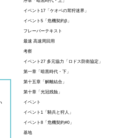
序章「暗黒時代・上」
イベント17「ケオベの茸狩迷界」
イベント5「危機契約β」
フレーバーテキスト
最速 高速周回用
考察
イベント27 多元協力「ロドス防衛協定」
第一章「暗黒時代・下」
第十五章「解離結合」
第十章「光冠残蝕」
イベント
い
イベント1「騎兵と狩人」
イベント8「危機契約#0」
基地