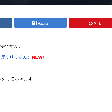
Hatena
Pin it
方法ですん。
に貯まりますん）
NEW♪
攻略をしていきます