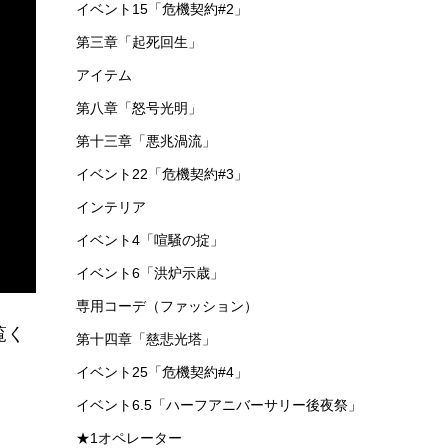
イベント15「危機契約#2」
第三章「起死回生」
アイテム
第八章「怒号光明」
第十三章「悪兆渦流」
イベント22「危機契約#3」
インテリア
イベント4「喧騒の掟」
イベント6「洪炉示歳」
専用コーデ（ファッション）
覧く
第十四章「慈悲光塔」
イベント25「危機契約#4」
イベント6.5「ハーフアニバーサリー後夜祭」
★1オペレーター