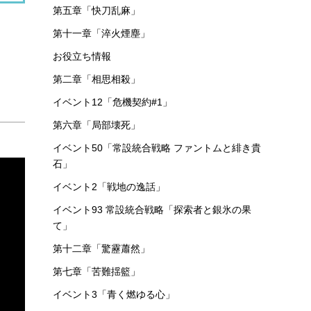
第五章「快刀乱麻」
第十一章「淬火煙塵」
お役立ち情報
第二章「相思相殺」
イベント12「危機契約#1」
第六章「局部壊死」
イベント50「常設統合戦略 ファントムと緋き貴
石」
イベント2「戦地の逸話」
イベント93 常設統合戦略「探索者と銀氷の果
て」
第十二章「驚靂蕭然」
第七章「苦難揺籃」
イベント3「青く燃ゆる心」