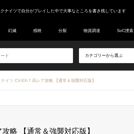
ークナイツで自分がプレイした中で大事なところを書き残しています
幻滅
残映
分裂
物資調達
SoC捜索
ナイツ CV-EX-7 高レア攻略 【通常＆強襲対応版】
レア攻略 【通常＆強襲対応版】