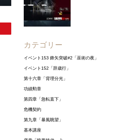
カテゴリー
イベント153 鋒矢突破#2「巫術の夜」
イベント152「辞歳行」
第十六章「背理分光」
功績勲章
第四章「急転直下」
危機契約
第九章「暴風眺望」
基本講座