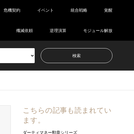
危機契約
イベント
統合戦略
覚醒
殲滅依頼
逆理演算
モジュール解放
こちらの記事も読まれてい
ます。
ダーティマネー勲章シリーズ