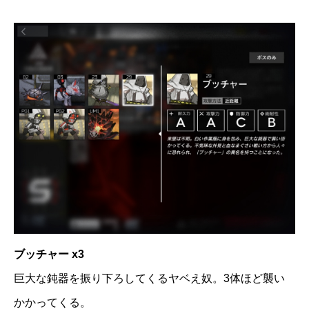
ブッチャー x3
巨大な鈍器を振り下ろしてくるヤベえ奴。3体ほど襲い
かかってくる。