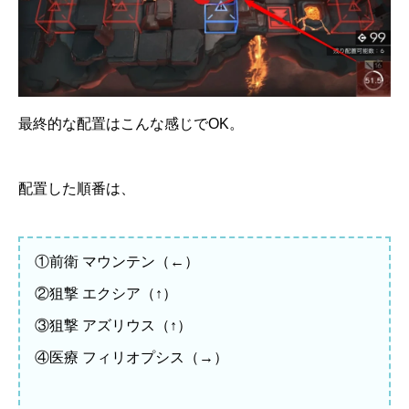
最終的な配置はこんな感じでOK。
配置した順番は、
①前衛 マウンテン（←）
②狙撃 エクシア（↑）
③狙撃 アズリウス（↑）
④医療 フィリオプシス（→）