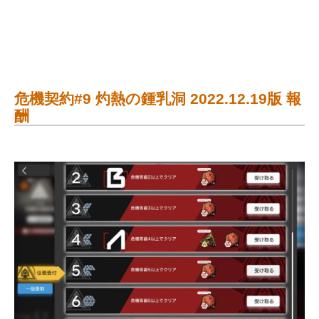
危機契約#9 灼熱の鍾乳洞 2022.12.19版 報
酬