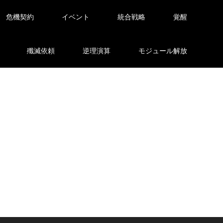
危機契約
イベント
統合戦略
覚醒
殲滅依頼
逆理演算
モジュール解放