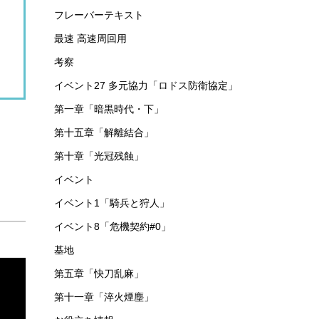
フレーバーテキスト
最速 高速周回用
考察
イベント27 多元協力「ロドス防衛協定」
第一章「暗黒時代・下」
第十五章「解離結合」
第十章「光冠残蝕」
イベント
イベント1「騎兵と狩人」
イベント8「危機契約#0」
基地
第五章「快刀乱麻」
第十一章「淬火煙塵」