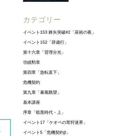
カテゴリー
イベント153 鋒矢突破#2「巫術の夜」
イベント152「辞歳行」
第十六章「背理分光」
功績勲章
第四章「急転直下」
危機契約
第九章「暴風眺望」
基本講座
序章「暗黒時代・上」
イベント17「ケオベの茸狩迷界」
く
イベント5「危機契約β」