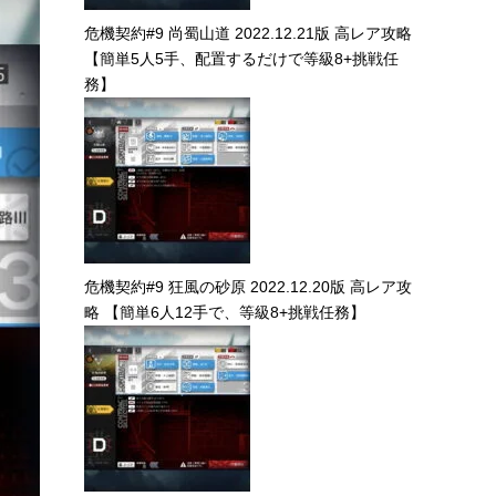
危機契約#9 尚蜀山道 2022.12.21版 高レア攻略
【簡単5人5手、配置するだけで等級8+挑戦任
務】
危機契約#9 狂風の砂原 2022.12.20版 高レア攻
略 【簡単6人12手で、等級8+挑戦任務】