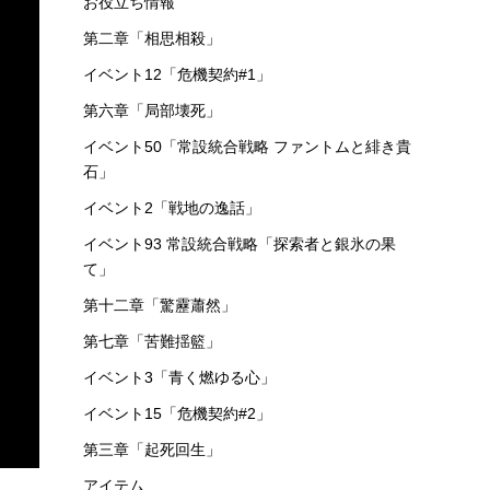
お役立ち情報
第二章「相思相殺」
イベント12「危機契約#1」
第六章「局部壊死」
イベント50「常設統合戦略 ファントムと緋き貴
石」
イベント2「戦地の逸話」
イベント93 常設統合戦略「探索者と銀氷の果
て」
第十二章「驚靂蕭然」
第七章「苦難揺籃」
イベント3「青く燃ゆる心」
イベント15「危機契約#2」
第三章「起死回生」
アイテム