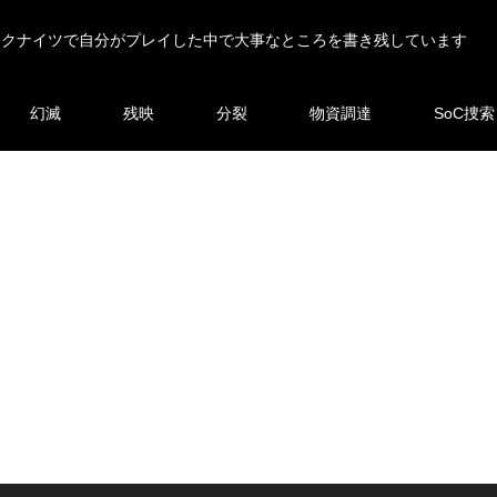
ークナイツで自分がプレイした中で大事なところを書き残しています
幻滅
残映
分裂
物資調達
SoC捜索