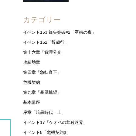
カテゴリー
イベント153 鋒矢突破#2「巫術の夜」
イベント152「辞歳行」
第十六章「背理分光」
功績勲章
第四章「急転直下」
危機契約
第九章「暴風眺望」
基本講座
序章「暗黒時代・上」
イベント17「ケオベの茸狩迷界」
、
イベント5「危機契約β」