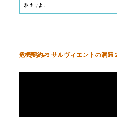
駆逐せよ。
危機契約#9 サルヴィエントの洞窟 202