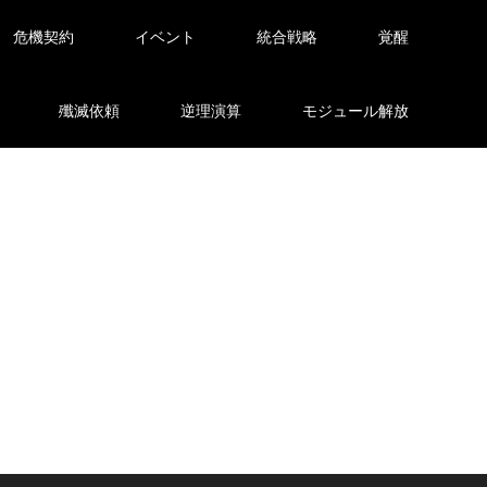
危機契約
イベント
統合戦略
覚醒
殲滅依頼
逆理演算
モジュール解放