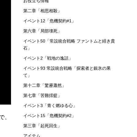
お役立ち情報
第二章「相思相殺」
イベント12「危機契約#1」
第六章「局部壊死」
イベント50「常設統合戦略 ファントムと緋き貴
石」
イベント2「戦地の逸話」
イベント93 常設統合戦略「探索者と銀氷の果
て」
第十二章「驚靂蕭然」
第七章「苦難揺籃」
イベント3「青く燃ゆる心」
イベント15「危機契約#2」
ので、
第三章「起死回生」
アイテム