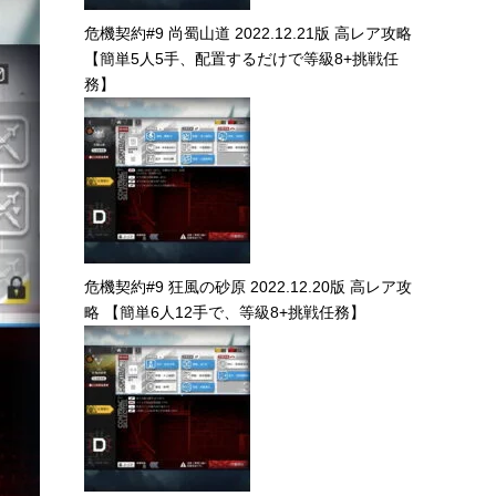
危機契約#9 尚蜀山道 2022.12.21版 高レア攻略
【簡単5人5手、配置するだけで等級8+挑戦任
務】
危機契約#9 狂風の砂原 2022.12.20版 高レア攻
略 【簡単6人12手で、等級8+挑戦任務】