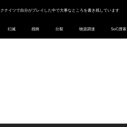
ークナイツで自分がプレイした中で大事なところを書き残しています
幻滅
残映
分裂
物資調達
SoC捜索