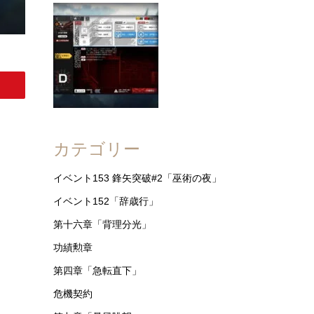
カテゴリー
イベント153 鋒矢突破#2「巫術の夜」
イベント152「辞歳行」
第十六章「背理分光」
功績勲章
第四章「急転直下」
危機契約