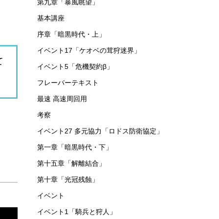
第九章「暴風眺望」
基本講座
序章「暗黒時代・上」
イベント17「ケオベの茸狩迷界」
て
イベント5「危機契約β」
フレーバーテキスト
最速 高速周回用
考察
イベント27 多元協力「ロドス防衛協定」
第一章「暗黒時代・下」
第十五章「解離結合」
第十章「光冠残蝕」
イベント
イベント1「騎兵と狩人」