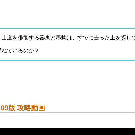
き山道を徘徊する器鬼と墨魑は、すでに去った主を探し
尋ねているのか？
2.09版 攻略動画