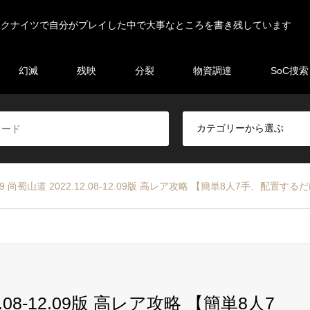
ークナイツで自分がプレイした中で大事なところを書き残しています
幻滅
残映
分裂
物資調達
SoC捜索
9 尚蜀山道 2022.12.08-12.09版 高レア攻略 【簡単8人7手、配置す
.08-12.09版 高レア攻略 【簡単8人7