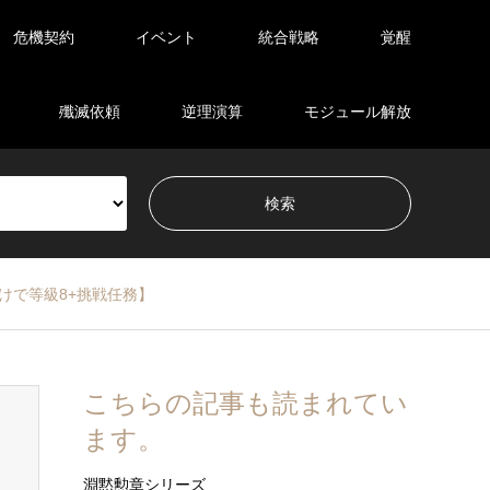
危機契約
イベント
統合戦略
覚醒
殲滅依頼
逆理演算
モジュール解放
るだけで等級8+挑戦任務】
こちらの記事も読まれてい
ます。
淵黙勲章シリーズ