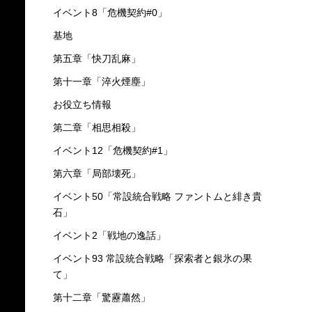
イベント8「危機契約#0」
基地
第五章「快刀乱麻」
第十一章「淬火煙塵」
お役立ち情報
第二章「相思相殺」
イベント12「危機契約#1」
第六章「局部壊死」
イベント50「常設統合戦略 ファントムと緋き貴
石」
イベント2「戦地の逸話」
イベント93 常設統合戦略「探索者と銀氷の果
て」
第十二章「驚靂蕭然」