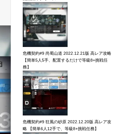
危機契約#9 尚蜀山道 2022.12.21版 高レア攻略
【簡単5人5手、配置するだけで等級8+挑戦任
務】
危機契約#9 狂風の砂原 2022.12.20版 高レア攻
略 【簡単6人12手で、等級8+挑戦任務】