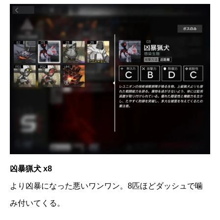
凶暴猟犬 x8
より凶暴になった悪いワンワン。8匹ほどダッシュで噛
み付いてくる。