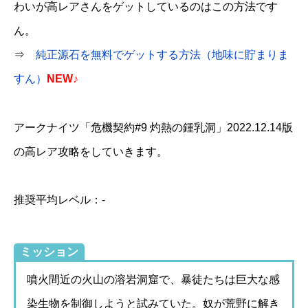
わいが高レアさんをゲットしているのはこの方法です
ん。
⇒
純正源石を無料でゲットする方法（地味に貯まりま
すん）
NEW♪
アークナイツ「危機契約#9 灼熱の鍾乳洞」2022.12.14版
の高レア攻略をしていきます。
推奨平均レベル：-
ミッション
噴火間近の火山の溶岩洞窟で、暴徒たちは巨大な感
染生物を制御しようと試みていた。奴が荒野に解き