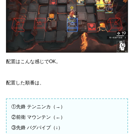
配置はこんな感じでOK。
配置した順番は、
①先鋒 テンニンカ（→）
②前衛 マウンテン（←）
③先鋒 バグパイプ（↓）