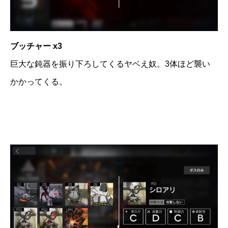
ブッチャー x3
巨大な鈍器を振り下ろしてくるヤベえ奴。3体ほど襲い
かかってくる。