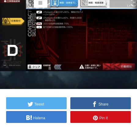
Tweet
Share
Hatena
Pin it