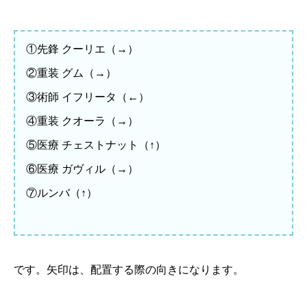
①先鋒 クーリエ（→）
②重装 グム（→）
③術師 イフリータ（←）
④重装 クオーラ（→）
⑤医療 チェストナット（↑）
⑥医療 ガヴィル（→）
⑦ルンバ（↑）
です。矢印は、配置する際の向きになります。