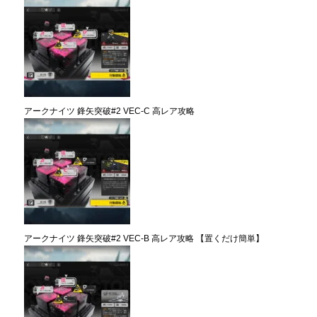
アークナイツ 鋒矢突破#2 VEC-C 高レア攻略
アークナイツ 鋒矢突破#2 VEC-B 高レア攻略 【置くだけ簡単】