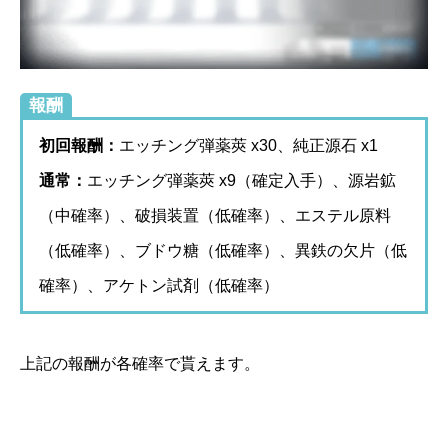
報酬
初回報酬：
エッチング弾薬莢 x30、純正源石 x1
通常：
エッチング弾薬莢 x9（確定入手）、源岩鉱
（中確率）、破損装置（低確率）、エステル原料
（低確率）、ブドウ糖（低確率）、異鉄の欠片（低
確率）、アケトン試剤（低確率）
上記の報酬が各確率で貰えます。