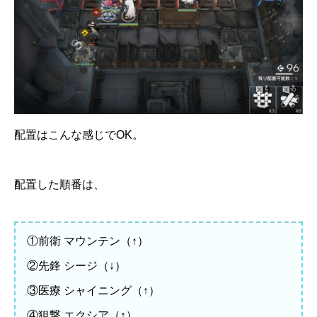
配置はこんな感じでOK。
配置した順番は、
①前衛 マウンテン（↑）
②先鋒 シージ（↓）
③医療 シャイニング（↑）
④狙撃 エクシア（↑）