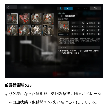
凶暴齧歯獣 x23
より凶暴になった齧歯獣。数回攻撃後に味方オペレータ
ーを出血状態（数秒間HPを失い続ける）にしてくる。