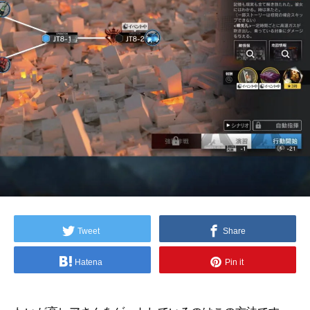
Tweet
Share
Hatena
Pin it