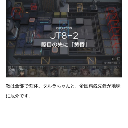
敵は全部で32体。タルラちゃんと、帝国精鋭先鋒が地味
に厄介です。