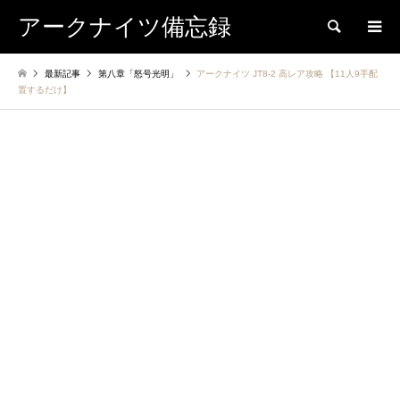
アークナイツ備忘録
検索
最新記事
第八章「怒号光明」
アークナイツ JT8-2 高レア攻略 【11人9手配
置するだけ】