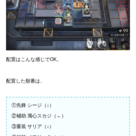
配置はこんな感じでOK。
配置した順番は、
①先鋒 シージ（↓）
②補助 濁心スカジ（←）
③重装 サリア（↓）