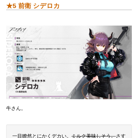
★5 前衛 シデロカ
牛さん。
一目瞭然とにかくデカい。
ミルク美味しそう。
さす