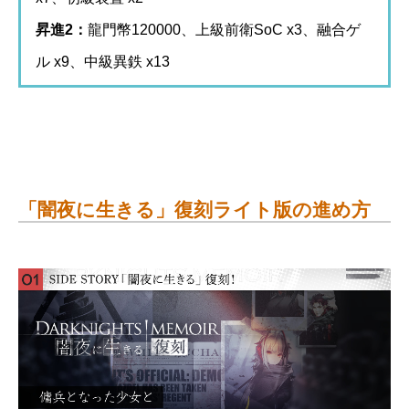
昇進2：
龍門幣120000、上級前衛SoC x3、融合ゲ
ル x9、中級異鉄 x13
「闇夜に生きる」復刻ライト版の進め方