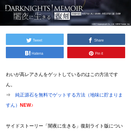
Tweet
Share
Hatena
Pin it
わいが高レアさんをゲットしているのはこの方法です
ん。
⇒
純正源石を無料でゲットする方法（地味に貯まりま
すん）
NEW♪
サイドストーリー「闇夜に生きる」復刻ライト版につい