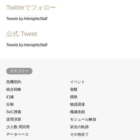
Twitterでフォロー
Tweets by ArknightsStaff
公式 Tweet
Tweets by ArknightsStaff
カテゴリー
危機契約
イベント
統合戦略
覚醒
幻滅
残映
分裂
物資調達
SoC捜索
殲滅依頼
逆理演算
モジュール解放
少人数 周回用
栄光の軌跡
データベース
その他全て