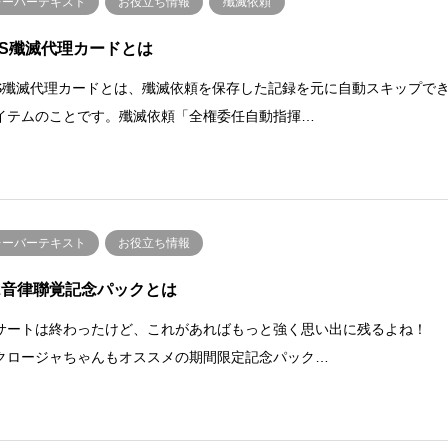
レーバーテキスト
お役立ち情報
殲滅依頼
TS殲滅代理カードとは
TS殲滅代理カードとは、殲滅依頼を保存した記録を元に自動スキップで
イテムのことです。殲滅依頼「全権委任自動指揮…
レーバーテキスト
お役立ち情報
22音律聯覚記念パックとは
サートは終わったけど、これがあればもっと強く思い出に残るよね！
クロージャちゃんもオススメの期間限定記念パック…