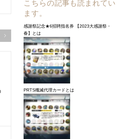
こちらの記事も読まれてい
ます。
感謝祭記念★6招聘指名券 【2023大感謝祭・
春】とは

PRTS殲滅代理カードとは
0