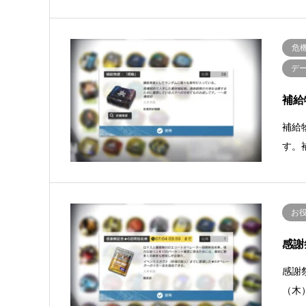
危
デ
補給
補給
す。
お
感謝
感謝祭
（木