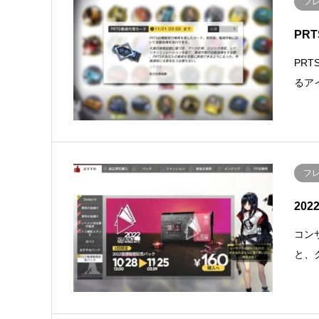
フ
PR
PR
るア
フ
20
コン
と、