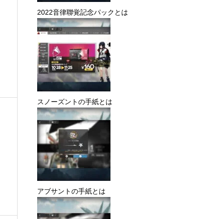
2022音律聯覚記念パックとは
き
スノーズントの手紙とは
アブサントの手紙とは