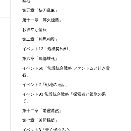
基地
第五章「快刀乱麻」
第十一章「淬火煙塵」
お役立ち情報
第二章「相思相殺」
イベント12「危機契約#1」
第六章「局部壊死」
イベント50「常設統合戦略 ファントムと緋き貴
石」
イベント2「戦地の逸話」
イベント93 常設統合戦略「探索者と銀氷の果
て」
第十二章「驚靂蕭然」
第七章「苦難揺籃」
イベント3「青く燃ゆる心」