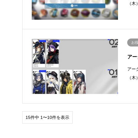
（木
お
アー
アー
（木）
15件中 1〜10件を表示