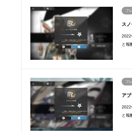
フ
スノ
20
と報
フ
アブ
20
と報