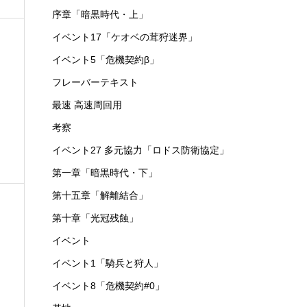
序章「暗黒時代・上」
イベント17「ケオベの茸狩迷界」
イベント5「危機契約β」
フレーバーテキスト
最速 高速周回用
考察
イベント27 多元協力「ロドス防衛協定」
第一章「暗黒時代・下」
第十五章「解離結合」
第十章「光冠残蝕」
イベント
イベント1「騎兵と狩人」
イベント8「危機契約#0」