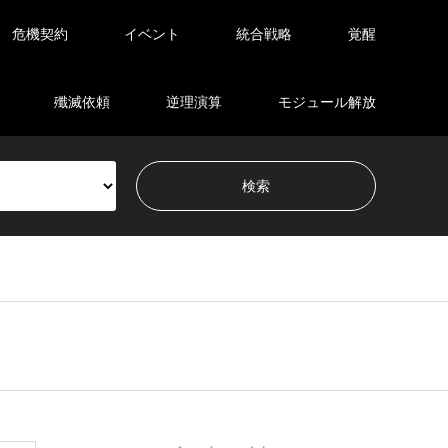
危機契約
イベント
統合戦略
覚醒
殲滅依頼
逆理演算
モジュール解放