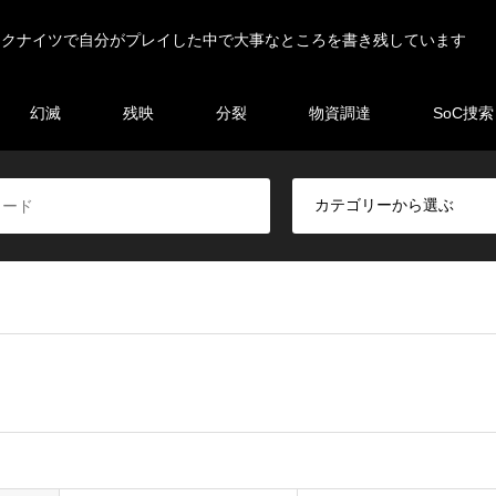
ークナイツで自分がプレイした中で大事なところを書き残しています
幻滅
残映
分裂
物資調達
SoC捜索