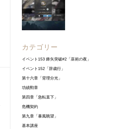
カテゴリー
イベント153 鋒矢突破#2「巫術の夜」
イベント152「辞歳行」
第十六章「背理分光」
功績勲章
第四章「急転直下」
元
危機契約
第九章「暴風眺望」
基本講座