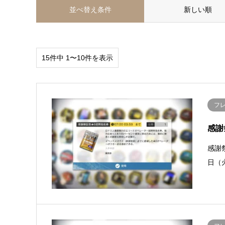
並べ替え条件
新しい順
15件中 1〜10件を表示
フ
感謝
感謝祭
日（