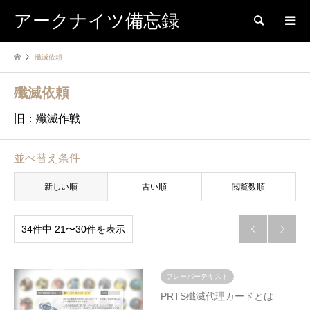
アークナイツ備忘録
検索
殲滅依頼
殲滅依頼
旧：殲滅作戦
並べ替え条件
新しい順
古い順
閲覧数順
34件中 21〜30件を表示


フレーバーテキスト
PRTS殲滅代理カードとは