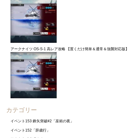
アークナイツ OS-S-1 高レア攻略 【置くだけ簡単＆通常＆強襲対応版】
カテゴリー
イベント153 鋒矢突破#2「巫術の夜」
イベント152「辞歳行」