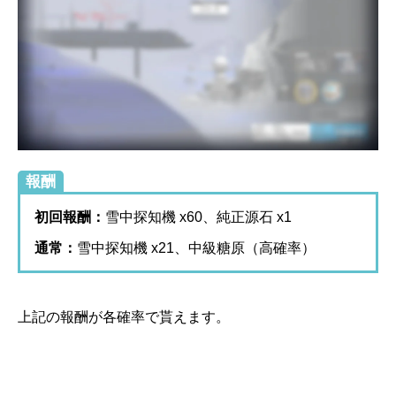
報酬
初回報酬：
雪中探知機 x60、純正源石 x1
通常：
雪中探知機 x21、中級糖原（高確率）
上記の報酬が各確率で貰えます。