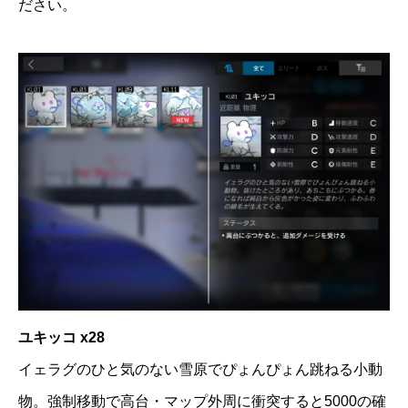
ださい。
ユキッコ x28
イェラグのひと気のない雪原でぴょんぴょん跳ねる小動
物。強制移動で高台・マップ外周に衝突すると5000の確