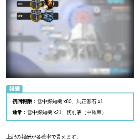
報酬
初回報酬：
雪中探知機 x80、純正源石 x1
通常：
雪中探知機 x21、切削液（中確率）
上記の報酬が各確率で貰えます。