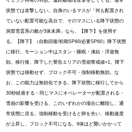
イェラグ特有の羽獣。遠距離物理攻撃をしてくる。通常
状態では攻撃しない。自身のいるマスが「何も配置され
ていない配置可能な高台で、そのマスにいる降下状態の
洞窟雪霊系の敵が3体未満」なら、【降下】を使用す
る。【降下】（自動回復/初期SP60/必要SP60）降下状態
に移行。モーション中はスタン・睡眠・凍結・浮遊無
効。移行後、降下した警告エリアの雪崩警戒値+1。降下
状態では移動せず、ブロック不可・強制移動無効。な
お、この能力は無効化できる。降下状態に移行してから
30秒経過する・同じマスにオペレーターが配置される・
雪崩の影響を受ける、このいずれかの場合に離陸し、通
常状態に戻る。強制移動を受けると卵を失い、移動速度
が上昇し、ブロック不可になる。9体ほど襲いかかって