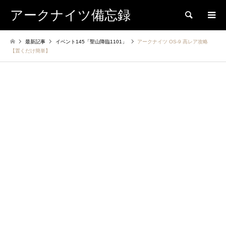
アークナイツ備忘録
検索
最新記事
イベント145「聖山降臨1101」
アークナイツ OS-9 高レア攻略
【置くだけ簡単】