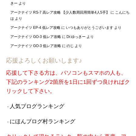
きー
より
アークナイツ RS-7 高レア攻略 【少人数周回用簡単4人5手】
に
こんにち
は
より
アークナイツ EP-4 低レア攻略
に
いつもありがとうございます
より
アークナイツ GO-3 低レア攻略
に
Dr.ゆっきー
より
アークナイツ GO-3 低レア攻略
に
のじ
より
応援よろしくお願いします♪
応援して下さる方は、パソコンもスマホの人も、
下記のランキング2箇所を1日に1回ずつ良ければク
リックして下さい。
人気ブログランキング
・
にほんブログ村ランキング
・