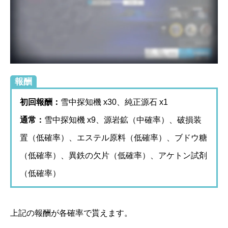
報酬
初回報酬：
雪中探知機 x30、純正源石 x1
通常：
雪中探知機 x9、源岩鉱（中確率）、破損装
置（低確率）、エステル原料（低確率）、ブドウ糖
（低確率）、異鉄の欠片（低確率）、アケトン試剤
（低確率）
上記の報酬が各確率で貰えます。