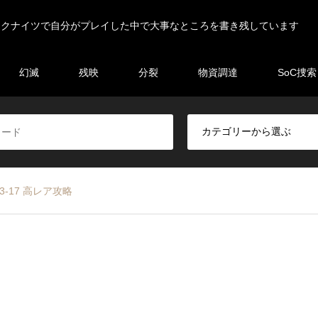
ークナイツで自分がプレイした中で大事なところを書き残しています
幻滅
残映
分裂
物資調達
SoC捜索
3-17 高レア攻略