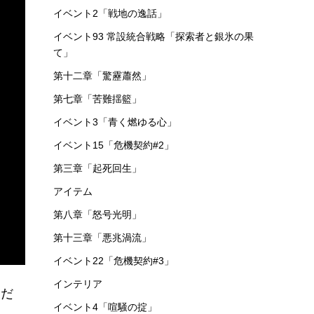
イベント2「戦地の逸話」
イベント93 常設統合戦略「探索者と銀氷の果
て」
第十二章「驚靂蕭然」
第七章「苦難揺籃」
イベント3「青く燃ゆる心」
イベント15「危機契約#2」
第三章「起死回生」
アイテム
第八章「怒号光明」
第十三章「悪兆渦流」
イベント22「危機契約#3」
インテリア
くだ
イベント4「喧騒の掟」