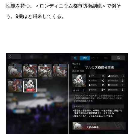
性能を持つ。＜ロンディニウム都市防衛副砲＞で倒そ
う。9機ほど飛来してくる。