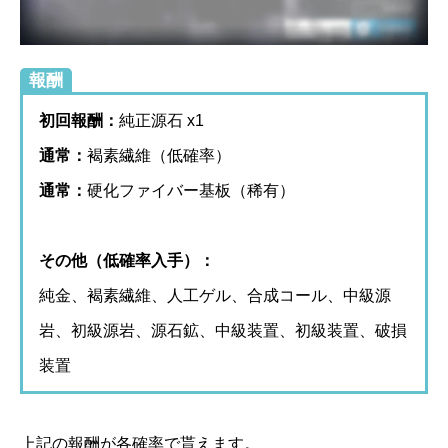
報酬
初回報酬：
純正源石 x1
通常：
褐素繊維（低確率）
通常：
硬化ファイバー基板（稀有）
その他（低確率入手）：
純金、褐素繊維、人工ゲル、合成コール、中級源
岩、初級源岩、源石鉱、中級装置、初級装置、破損
装置
上記の報酬が各確率で貰えます。