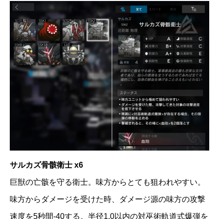
サルカズ骨骸衛士 x6
巨獣の亡骸を守る衛士。味方からとても狙われやすい。
味方からダメージを受けた時、ダメージ源の味方の攻撃
速度を5秒間-40する。半径1.0以内の対巫術軌道式爆弾を