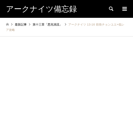
アークナイツ備忘録
検索
最新記事
第十三章「悪兆渦流」
アークナイツ 13-16 前衛チョンユエ+低レ
ア攻略