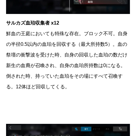
サルカズ血珀収集者 x12
鮮血の王庭においても特殊な存在。ブロック不可。自身
の半径0.5以内の血珀を回収する（最大所持数5）。血の
祭壇の衝撃波を受けた時、自身の回収した血珀の数だけ
新生の血裔が召喚され、自身の血珀所持数は0になる。
倒された時、持っていた血珀をその場にすべて召喚す
る。12体ほど回収してくる。