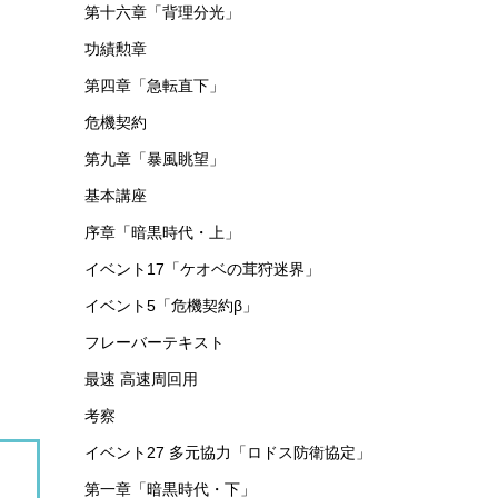
第十六章「背理分光」
功績勲章
第四章「急転直下」
危機契約
第九章「暴風眺望」
基本講座
序章「暗黒時代・上」
イベント17「ケオベの茸狩迷界」
イベント5「危機契約β」
フレーバーテキスト
最速 高速周回用
考察
イベント27 多元協力「ロドス防衛協定」
第一章「暗黒時代・下」