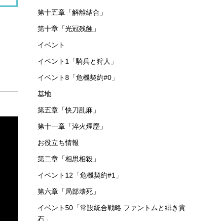
第十五章「解離結合」
第十章「光冠残蝕」
イベント
イベント1「騎兵と狩人」
イベント8「危機契約#0」
基地
第五章「快刀乱麻」
第十一章「淬火煙塵」
お役立ち情報
第二章「相思相殺」
イベント12「危機契約#1」
第六章「局部壊死」
イベント50「常設統合戦略 ファントムと緋き貴
石」