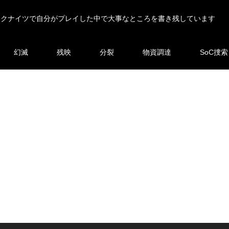
ークナイツで自分がプレイした中で大事なところを書き残しています
幻滅
残映
分裂
物資調達
SoC捜索