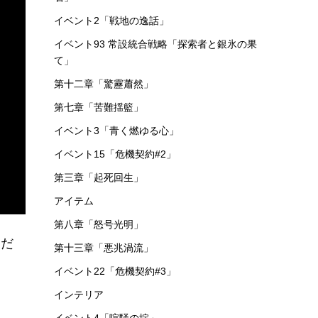
イベント2「戦地の逸話」
イベント93 常設統合戦略「探索者と銀氷の果
て」
第十二章「驚靂蕭然」
第七章「苦難揺籃」
イベント3「青く燃ゆる心」
イベント15「危機契約#2」
第三章「起死回生」
アイテム
第八章「怒号光明」
くだ
第十三章「悪兆渦流」
イベント22「危機契約#3」
インテリア