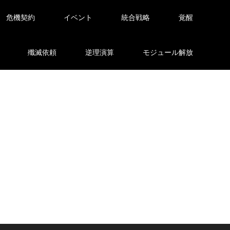
危機契約
イベント
統合戦略
覚醒
殲滅依頼
逆理演算
モジュール解放