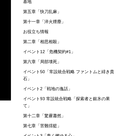
基地
第五章「快刀乱麻」
第十一章「淬火煙塵」
お役立ち情報
第二章「相思相殺」
イベント12「危機契約#1」
第六章「局部壊死」
イベント50「常設統合戦略 ファントムと緋き貴
石」
イベント2「戦地の逸話」
イベント93 常設統合戦略「探索者と銀氷の果
て」
第十二章「驚靂蕭然」
第七章「苦難揺籃」
イベント3「青く燃ゆる心」