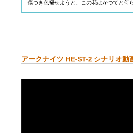
傷つき色褪せようと、この花はかつてと何
アークナイツ HE-ST-2 シナリオ動