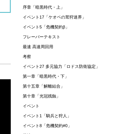
序章「暗黒時代・上」
イベント17「ケオベの茸狩迷界」
イベント5「危機契約β」
フレーバーテキスト
最速 高速周回用
考察
イベント27 多元協力「ロドス防衛協定」
第一章「暗黒時代・下」
第十五章「解離結合」
第十章「光冠残蝕」
イベント
イベント1「騎兵と狩人」
イベント8「危機契約#0」