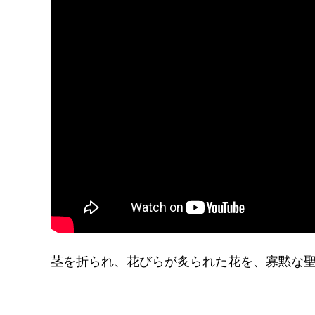
茎を折られ、花びらが炙られた花を、寡黙な