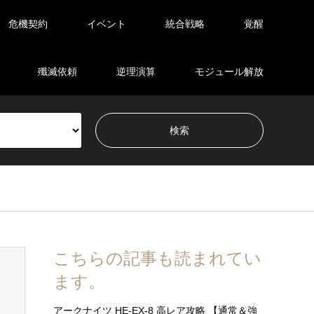
危機契約
イベント
統合戦略
覚醒
殲滅依頼
逆理演算
モジュール解放
こちらの記事も読まれてい
ます。
アークナイツ HE-EX-8 高レア攻略 【通常＆強