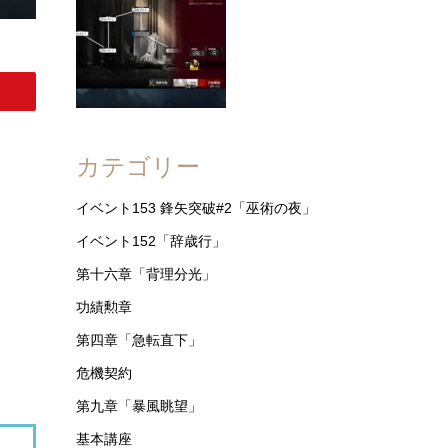
カテゴリー
イベント153 鋒矢突破#2「巫術の夜」
イベント152「辞歳行」
第十六章「背理分光」
功績勲章
第四章「急転直下」
危機契約
第九章「暴風眺望」
基本講座