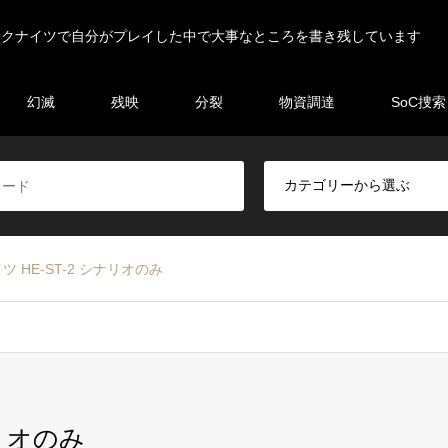
ークナイツで自分がプレイした中で大事なところを書き残しています
幻滅
残映
分裂
物資調達
SoC捜索
 HE-ST-2 シナリオのみ
ナリオのみ