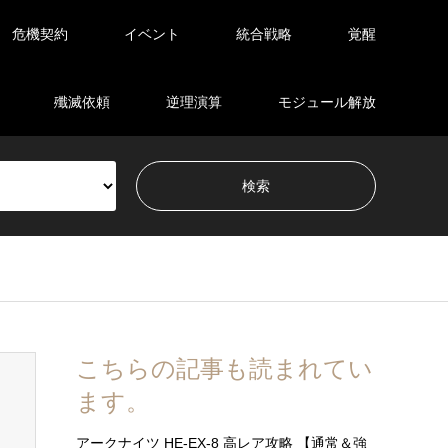
危機契約
イベント
統合戦略
覚醒
殲滅依頼
逆理演算
モジュール解放
こちらの記事も読まれてい
ます。
アークナイツ HE-EX-8 高レア攻略 【通常＆強