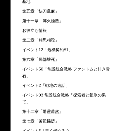
基地
第五章「快刀乱麻」
第十一章「淬火煙塵」
お役立ち情報
第二章「相思相殺」
イベント12「危機契約#1」
第六章「局部壊死」
イベント50「常設統合戦略 ファントムと緋き貴
石」
イベント2「戦地の逸話」
イベント93 常設統合戦略「探索者と銀氷の果
て」
第十二章「驚靂蕭然」
第七章「苦難揺籃」
イベント3「青く燃ゆる心」