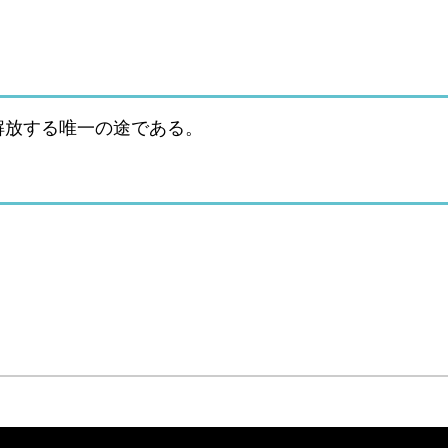
解放する唯一の途である。
。