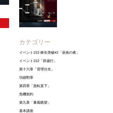
カテゴリー
イベント153 鋒矢突破#2「巫術の夜」
イベント152「辞歳行」
第十六章「背理分光」
功績勲章
第四章「急転直下」
危機契約
第九章「暴風眺望」
基本講座