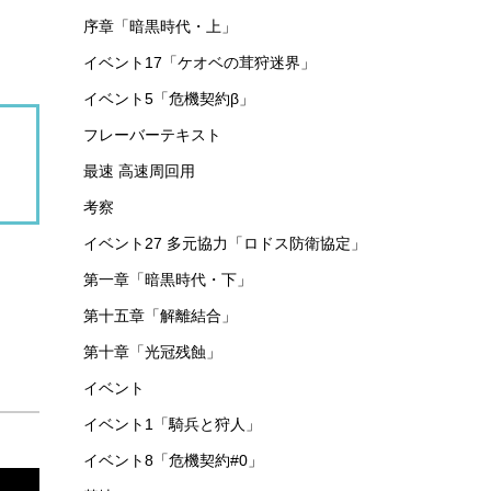
序章「暗黒時代・上」
イベント17「ケオベの茸狩迷界」
イベント5「危機契約β」
フレーバーテキスト
最速 高速周回用
考察
イベント27 多元協力「ロドス防衛協定」
第一章「暗黒時代・下」
第十五章「解離結合」
第十章「光冠残蝕」
イベント
イベント1「騎兵と狩人」
イベント8「危機契約#0」