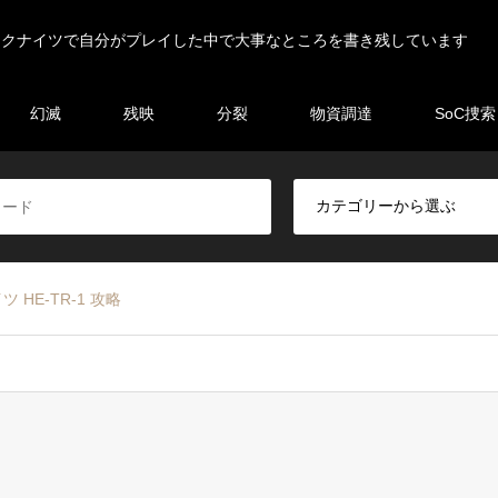
ークナイツで自分がプレイした中で大事なところを書き残しています
幻滅
残映
分裂
物資調達
SoC捜索
 HE-TR-1 攻略