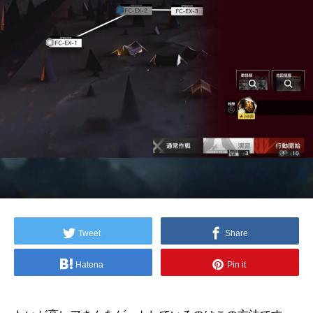
Tweet
Share
Hatena
Pin it