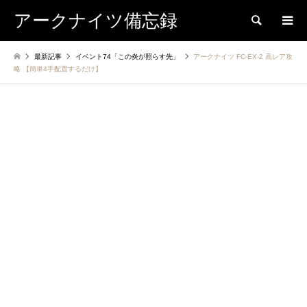
アークナイツ備忘録
検索
最新記事
イベント74「この炎が照らす先」
アークナイツ FC-EX-2 高レア攻
略 【簡単4手配置するだけ】