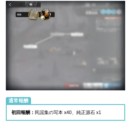
通常報酬
初回報酬：
民謡集の写本 x40、純正源石 x1