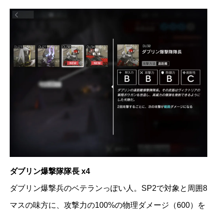
ダブリン爆撃隊隊長 x4
ダブリン爆撃兵のベテランっぽい人。SP2で対象と周囲8
マスの味方に、攻撃力の100%の物理ダメージ（600）を