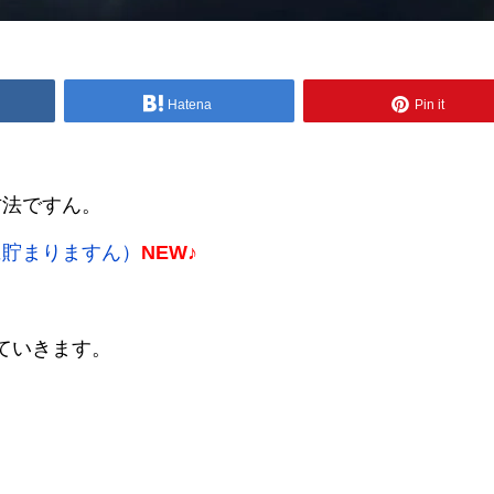
Hatena
Pin it
方法ですん。
に貯まりますん）
NEW♪
していきます。