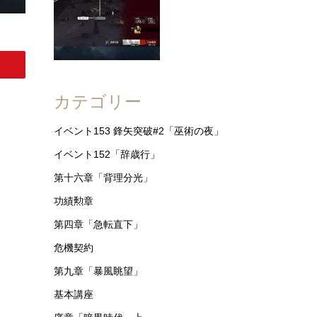
カテゴリー
イベント153 鋒矢突破#2「巫術の夜」
イベント152「辞歳行」
第十六章「背理分光」
功績勲章
第四章「急転直下」
危機契約
第九章「暴風眺望」
基本講座