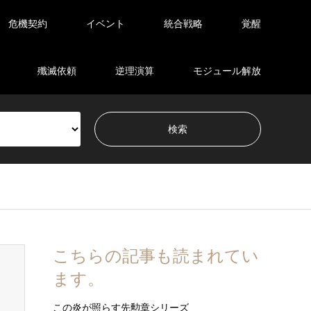
危機契約
イベント
統合戦略
覚醒
殲滅依頼
逆理演算
モジュール解放
こちらの記事も読まれてい
ます。
この炎が照らす先勲章シリーズ