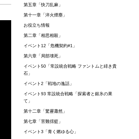
第五章「快刀乱麻」
第十一章「淬火煙塵」
お役立ち情報
第二章「相思相殺」
イベント12「危機契約#1」
第六章「局部壊死」
イベント50「常設統合戦略 ファントムと緋き貴
石」
イベント2「戦地の逸話」
イベント93 常設統合戦略「探索者と銀氷の果
て」
第十二章「驚靂蕭然」
第七章「苦難揺籃」
イベント3「青く燃ゆる心」