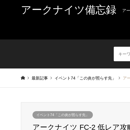
アークナイツ備忘録
ア
最新記事
イベント74「この炎が照らす先」
アー
イベント74「この炎が照らす先」
アークナイツ FC-2 低レア攻