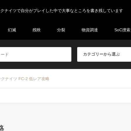
ークナイツで自分がプレイした中で大事なところを書き残しています
幻滅
残映
分裂
物資調達
SoC捜索
クナイツ FC-2 低レア攻略
略