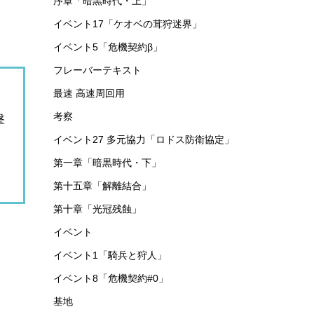
序章「暗黒時代・上」
イベント17「ケオベの茸狩迷界」
イベント5「危機契約β」
フレーバーテキスト
最速 高速周回用
考察
撃
イベント27 多元協力「ロドス防衛協定」
第一章「暗黒時代・下」
第十五章「解離結合」
第十章「光冠残蝕」
イベント
イベント1「騎兵と狩人」
イベント8「危機契約#0」
基地