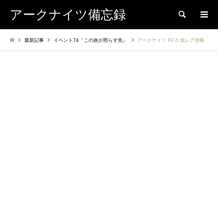
アークナイツ備忘録
検索
最新記事
イベント74「この炎が照らす先」
アークナイツ FC-5 低レア攻略