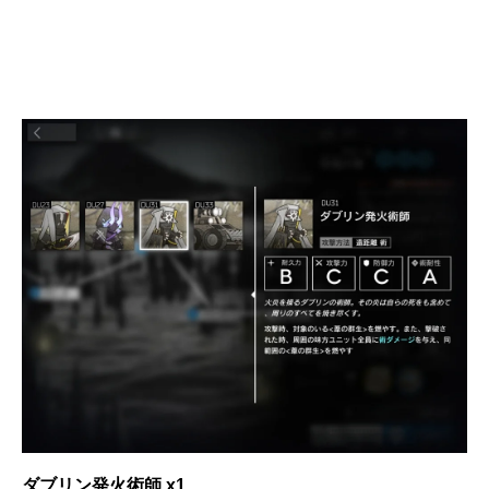
ダブリン発火術師 x1