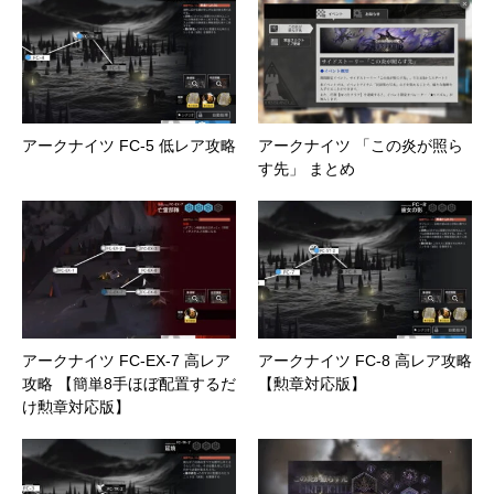
アークナイツ FC-5 低レア攻略
アークナイツ 「この炎が照ら
す先」 まとめ
アークナイツ FC-EX-7 高レア
アークナイツ FC-8 高レア攻略
攻略 【簡単8手ほぼ配置するだ
【勲章対応版】
け勲章対応版】