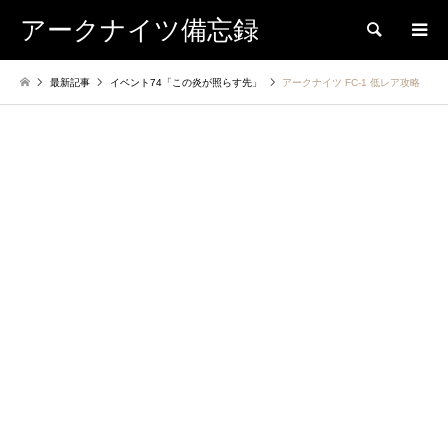
アークナイツ備忘録
検索
最新記事
イベント74「この炎が照らす先」
アークナイツ FC-1 低レア攻略