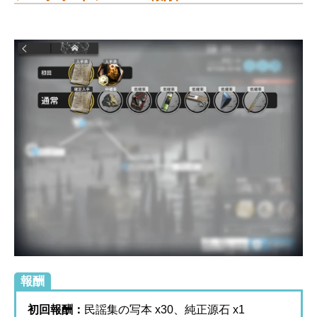
報酬
初回報酬：
民謡集の写本 x30、純正源石 x1