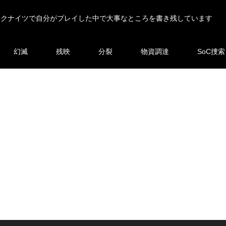
ークナイツで自分がプレイした中で大事なところを書き残しています
幻滅
残映
分裂
物資調達
SoC捜索