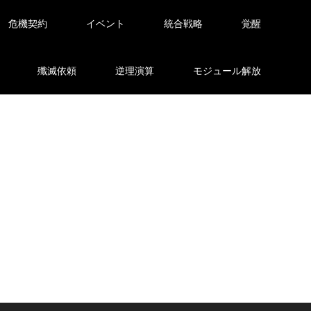
危機契約
イベント
統合戦略
覚醒
殲滅依頼
逆理演算
モジュール解放