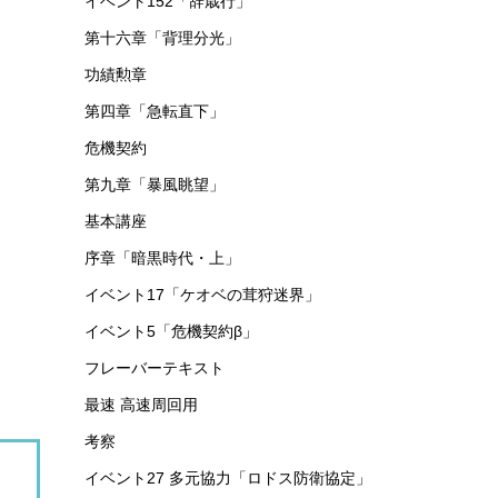
イベント152「辞歳行」
第十六章「背理分光」
功績勲章
第四章「急転直下」
危機契約
第九章「暴風眺望」
基本講座
序章「暗黒時代・上」
イベント17「ケオベの茸狩迷界」
イベント5「危機契約β」
フレーバーテキスト
最速 高速周回用
考察
イベント27 多元協力「ロドス防衛協定」