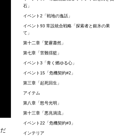
石」
イベント2「戦地の逸話」
イベント93 常設統合戦略「探索者と銀氷の果
て」
第十二章「驚靂蕭然」
第七章「苦難揺籃」
イベント3「青く燃ゆる心」
イベント15「危機契約#2」
第三章「起死回生」
アイテム
第八章「怒号光明」
第十三章「悪兆渦流」
イベント22「危機契約#3」
くだ
インテリア