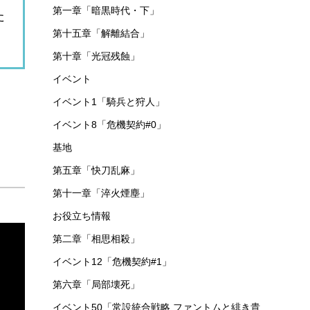
第一章「暗黒時代・下」
た
第十五章「解離結合」
第十章「光冠残蝕」
イベント
イベント1「騎兵と狩人」
イベント8「危機契約#0」
基地
第五章「快刀乱麻」
第十一章「淬火煙塵」
お役立ち情報
第二章「相思相殺」
イベント12「危機契約#1」
第六章「局部壊死」
イベント50「常設統合戦略 ファントムと緋き貴