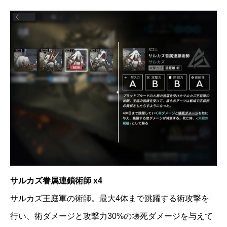
サルカズ眷属連鎖術師 x4
サルカズ王庭軍の術師。最大4体まで跳躍する術攻撃を
行い、術ダメージと攻撃力30%の壊死ダメージを与えて