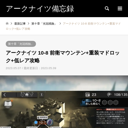
アークナイツ備忘録
検索
最新記事
第十章「光冠残蝕」
アークナイツ 10-8 前衛マウンテン+重装マド
ロック+低レア攻略
第十章「光冠残蝕」
アークナイツ 10-8 前衛マウンテン+重装マドロッ
ク+低レア攻略
2023.05.07 / 最終更新日：2023.05.09