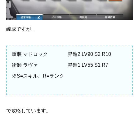
編成ですが、
重装 マドロック 昇進2 LV90 S2 R10
術師 ラヴァ 昇進1 LV55 S1 R7
※S=スキル、R=ランク
で攻略しています。