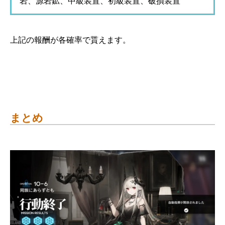
岩、源岩鉱、中級装置、初級装置、破損装置
上記の報酬が各確率で貰えます。
まとめ