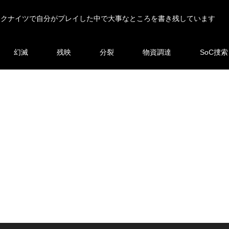
ークナイツで自分がプレイした中で大事なところを書き残しています
幻滅
残映
分裂
物資調達
SoC捜索