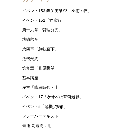
イベント153 鋒矢突破#2「巫術の夜」
イベント152「辞歳行」
第十六章「背理分光」
功績勲章
第四章「急転直下」
危機契約
第九章「暴風眺望」
基本講座
序章「暗黒時代・上」
イベント17「ケオベの茸狩迷界」
イベント5「危機契約β」
フレーバーテキスト
最速 高速周回用