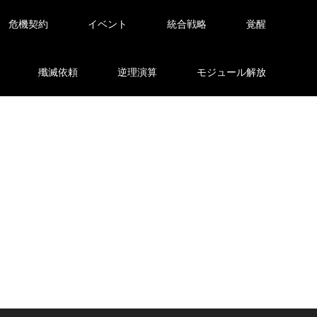
危機契約
イベント
統合戦略
覚醒
殲滅依頼
逆理演算
モジュール解放