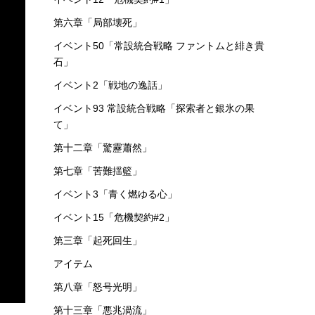
第六章「局部壊死」
イベント50「常設統合戦略 ファントムと緋き貴
石」
イベント2「戦地の逸話」
イベント93 常設統合戦略「探索者と銀氷の果
て」
第十二章「驚靂蕭然」
第七章「苦難揺籃」
イベント3「青く燃ゆる心」
イベント15「危機契約#2」
第三章「起死回生」
アイテム
第八章「怒号光明」
第十三章「悪兆渦流」