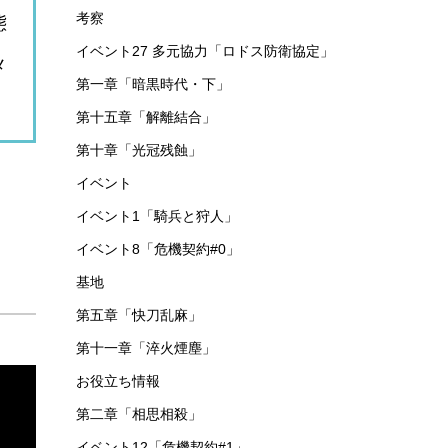
考察
態
イベント27 多元協力「ロドス防衛協定」
メ
第一章「暗黒時代・下」
第十五章「解離結合」
第十章「光冠残蝕」
イベント
イベント1「騎兵と狩人」
イベント8「危機契約#0」
基地
第五章「快刀乱麻」
第十一章「淬火煙塵」
お役立ち情報
第二章「相思相殺」
イベント12「危機契約#1」