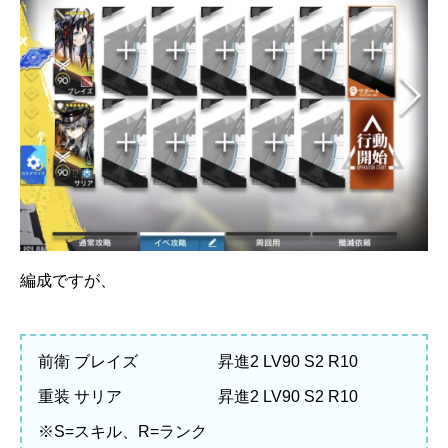
編成ですが、
前衛 ブレイズ 昇進2 LV90 S2 R10
重装 サリア 昇進2 LV90 S2 R10
※S=スキル、R=ランク