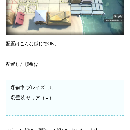
配置はこんな感じでOK。
配置した順番は、
①前衛 ブレイズ（↓）
②重装 サリア（←）