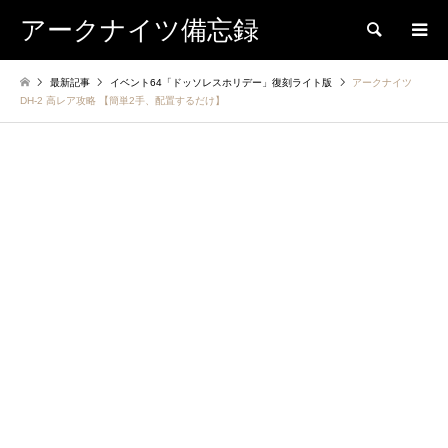
アークナイツ備忘録
検索
最新記事
イベント64「ドッソレスホリデー」復刻ライト版
アークナイツ
DH-2 高レア攻略 【簡単2手、配置するだけ】