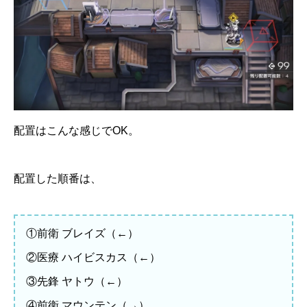
配置はこんな感じでOK。
配置した順番は、
①前衛 ブレイズ（←）
②医療 ハイビスカス（←）
③先鋒 ヤトウ（←）
④前衛 マウンテン（→）