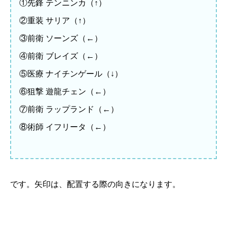
①先鋒 テンニンカ（↑）
②重装 サリア（↑）
③前衛 ソーンズ（←）
④前衛 ブレイズ（←）
⑤医療 ナイチンゲール（↓）
⑥狙撃 遊龍チェン（←）
⑦前衛 ラップランド（←）
⑧術師 イフリータ（←）
です。矢印は、配置する際の向きになります。