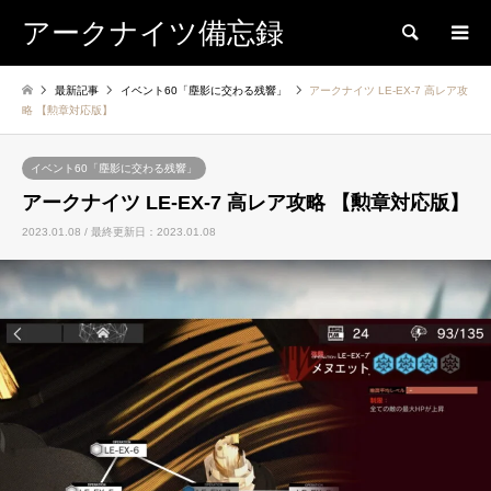
アークナイツ備忘録
検索
最新記事
イベント60「塵影に交わる残響」
アークナイツ LE-EX-7 高レア攻
略 【勲章対応版】
イベント60「塵影に交わる残響」
アークナイツ LE-EX-7 高レア攻略 【勲章対応版】
2023.01.08 / 最終更新日：2023.01.08