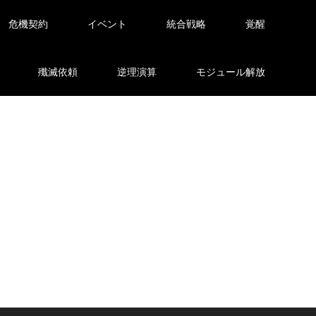
危機契約
イベント
統合戦略
覚醒
殲滅依頼
逆理演算
モジュール解放