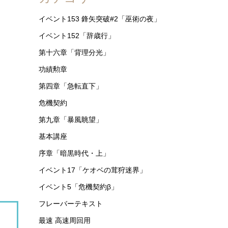
イベント153 鋒矢突破#2「巫術の夜」
イベント152「辞歳行」
第十六章「背理分光」
功績勲章
第四章「急転直下」
危機契約
第九章「暴風眺望」
基本講座
序章「暗黒時代・上」
イベント17「ケオベの茸狩迷界」
イベント5「危機契約β」
フレーバーテキスト
最速 高速周回用