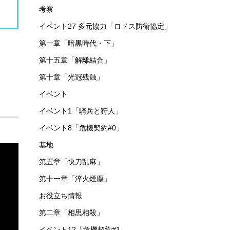
考察
イベント27 多元協力「ロドス防衛協定」
第一章「暗黒時代・下」
第十五章「解離結合」
第十章「光冠残蝕」
イベント
イベント1「騎兵と狩人」
イベント8「危機契約#0」
基地
第五章「快刀乱麻」
第十一章「淬火煙塵」
お役立ち情報
第二章「相思相殺」
イベント12「危機契約#1」