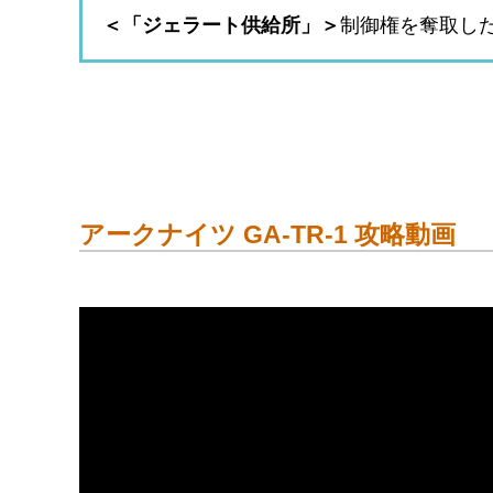
＜「ジェラート供給所」＞
制御権を奪取し
アークナイツ GA-TR-1 攻略動画