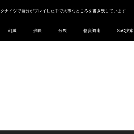
ークナイツで自分がプレイした中で大事なところを書き残しています
幻滅
残映
分裂
物資調達
SoC捜索