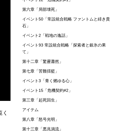
第六章「局部壊死」
イベント50「常設統合戦略 ファントムと緋き貴
石」
イベント2「戦地の逸話」
イベント93 常設統合戦略「探索者と銀氷の果
て」
第十二章「驚靂蕭然」
第七章「苦難揺籃」
イベント3「青く燃ゆる心」
イベント15「危機契約#2」
第三章「起死回生」
アイテム
覧く
第八章「怒号光明」
第十三章「悪兆渦流」