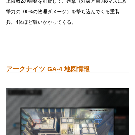
上限数2の弾薬を消費して、砲撃（対象と周囲8マスに攻
撃力の100%の物理ダメージ）を撃ち込んでくる重装
兵。4体ほど襲いかかってくる。
アークナイツ GA-4 地図情報