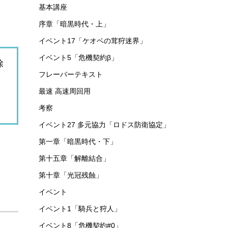
カテゴリー
イベント153 鋒矢突破#2「巫術の夜」
イベント152「辞歳行」
第十六章「背理分光」
功績勲章
第四章「急転直下」
危機契約
第九章「暴風眺望」
基本講座
序章「暗黒時代・上」
イベント17「ケオベの茸狩迷界」
イベント5「危機契約β」
除
フレーバーテキスト