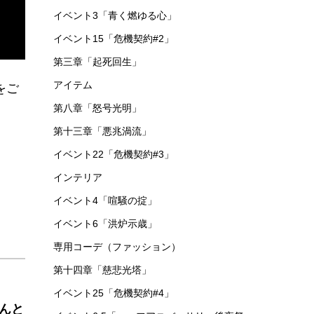
第二章「相思相殺」
イベント12「危機契約#1」
第六章「局部壊死」
イベント50「常設統合戦略 ファントムと緋き貴
石」
イベント2「戦地の逸話」
イベント93 常設統合戦略「探索者と銀氷の果
て」
第十二章「驚靂蕭然」
第七章「苦難揺籃」
イベント3「青く燃ゆる心」
イベント15「危機契約#2」
第三章「起死回生」
アイテム
をご