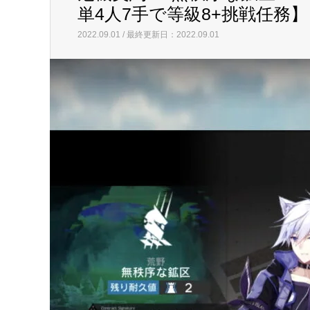
最新記事
イベント53「危機契約#8」
危機契約#
イベント53「危機契約#8」
危機契約#8 無秩序な鉱区 202
単4人7手で等級8+挑戦任務】
2022.09.01 / 最終更新日：2022.09.01