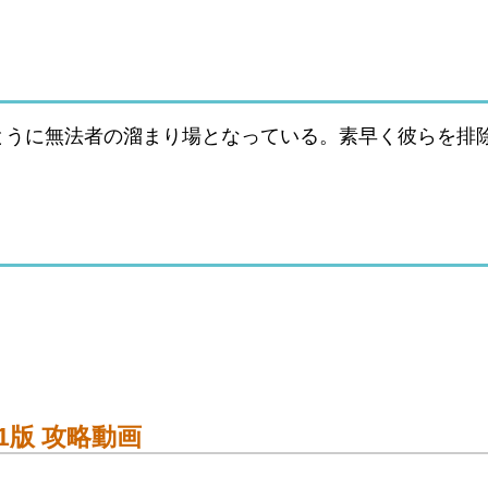
方法ですん。
に貯まりますん）
NEW♪
2.09.01版の遊龍チェン+低レア攻略をしていきます。
とうに無法者の溜まり場となっている。素早く彼らを排