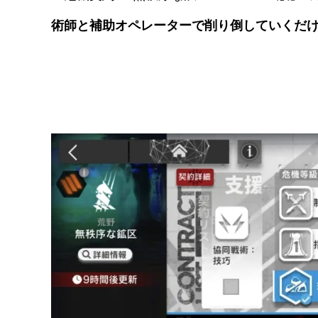
覧ください。
危機契約#8 無秩序な鉱区 2022.09.
「危機契約#8 無秩序な鉱区 2022.09.01版
術師と補助オペレーターで削り倒していくだ