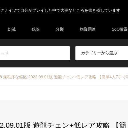
ークナイツで自分がプレイした中で大事なところを書き残しています
幻滅
残映
分裂
物資調達
SoC捜索