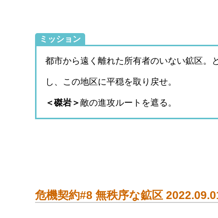
わいが高レアさんをゲットしているのはこの
⇒
純正源石を無料でゲットする方法（地味
アークナイツ「危機契約#8 無秩序な鉱区」202
推奨平均レベル：-
ミッション
都市から遠く離れた所有者のいない鉱区。