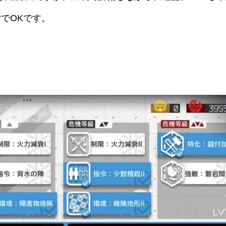
01版 攻略手順
」の攻略方法ですが、
重装で防衛しながら、遊龍チェンちゃ
け
でOKです。