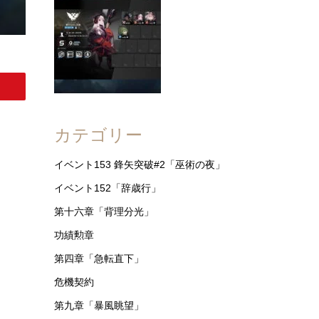
略 【簡単7人7手、配置するだけで等級8+挑戦
任務】
危機契約#8 棄てられし区画 2022.09.10版 ソー
ンズ+低レア攻略 【簡単4人6手で等級9+挑戦任
務】