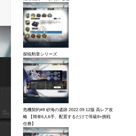
で等級8+挑戦任務】
こちらの記事も読まれてい
ます。
補給物資・「探暁」とは