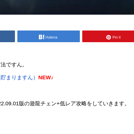
Hatena
Pin it