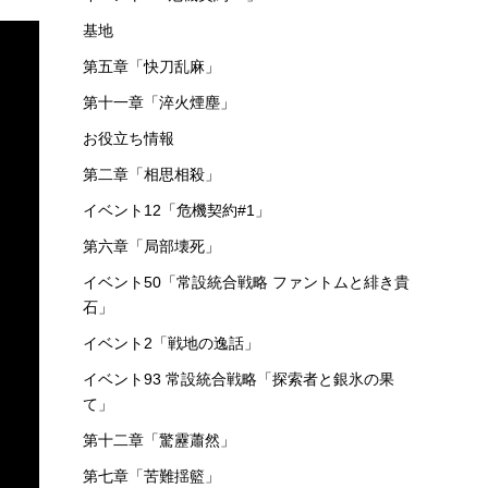
最速 高速周回用
考察
イベント27 多元協力「ロドス防衛協定」
第一章「暗黒時代・下」
第十五章「解離結合」
第十章「光冠残蝕」
イベント
イベント1「騎兵と狩人」
イベント8「危機契約#0」
基地
第五章「快刀乱麻」
第十一章「淬火煙塵」
お役立ち情報