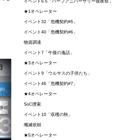
第八章「怒号光明」
第十三章「悪兆渦流」
イベント22「危機契約#3」
インテリア
イベント4「喧騒の掟」
イベント6「洪炉示歳」
専用コーデ（ファッション）
第十四章「慈悲光塔」
イベント25「危機契約#4」
んと
イベント6.5「ハーフアニバーサリー後夜祭」
★1オペレーター
イベント32「危機契約#5」
イベント40「危機契約#6」
物資調達