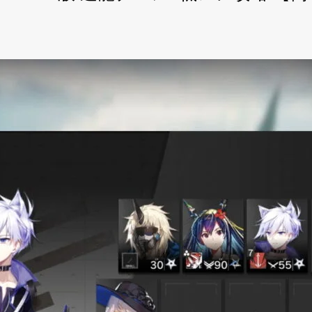
8 無秩序な鉱区 2022.09.01版 遊龍チェン+低レア攻略 【簡単4人7手
2.09.01版 遊龍チェン+低レア攻略 【簡