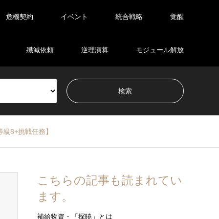
危機契約
イベント
統合戦略
覚醒
殲滅依頼
逆理演算
モジュール解放