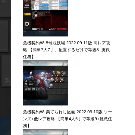
探暁勲章シリーズ
危機契約#8 砂海の遺跡 2022.09.12版 高レア攻
略 【簡単6人6手、配置するだけで等級8+挑戦
任務】
危機契約#8 8号競技場 2022.09.11版 高レア攻