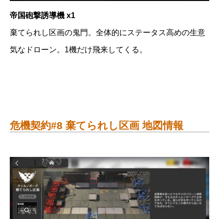
帝国砲撃誘導機 x1
棄てられし区画の鬼門。全体的にステータス高めの生意
気なドローン。1機だけ飛来してくる。
危機契約#8 棄てられし区画 地図情報