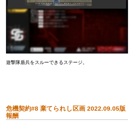
遊撃隊盾兵をスルーできるステージ。
危機契約#8 棄てられし区画 2022.09.05版
報酬