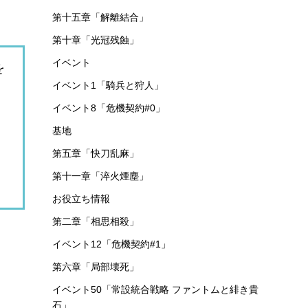
第十五章「解離結合」
第十章「光冠残蝕」
イベント
を
イベント1「騎兵と狩人」
イベント8「危機契約#0」
基地
第五章「快刀乱麻」
第十一章「淬火煙塵」
お役立ち情報
第二章「相思相殺」
イベント12「危機契約#1」
第六章「局部壊死」
イベント50「常設統合戦略 ファントムと緋き貴
石」