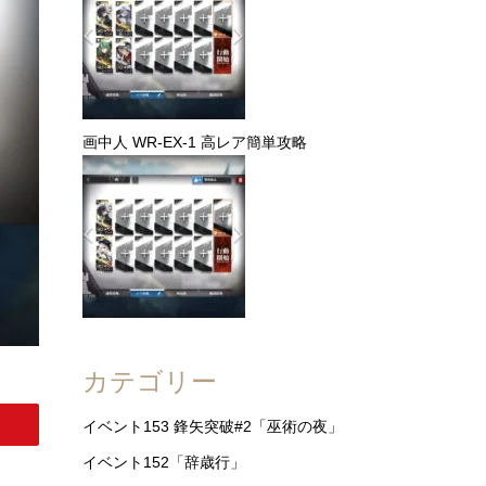
画中人 WR-EX-1 高レア簡単攻略
カテゴリー
イベント153 鋒矢突破#2「巫術の夜」
イベント152「辞歳行」