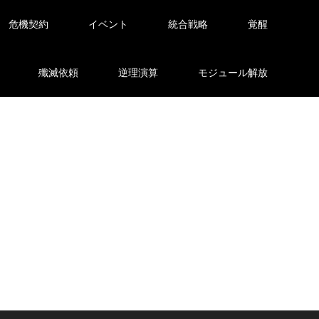
危機契約
イベント
統合戦略
覚醒
殲滅依頼
逆理演算
モジュール解放