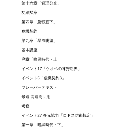
第十六章「背理分光」
功績勲章
第四章「急転直下」
危機契約
第九章「暴風眺望」
基本講座
序章「暗黒時代・上」
イベント17「ケオベの茸狩迷界」
イベント5「危機契約β」
フレーバーテキスト
最速 高速周回用
考察
イベント27 多元協力「ロドス防衛協定」
第一章「暗黒時代・下」