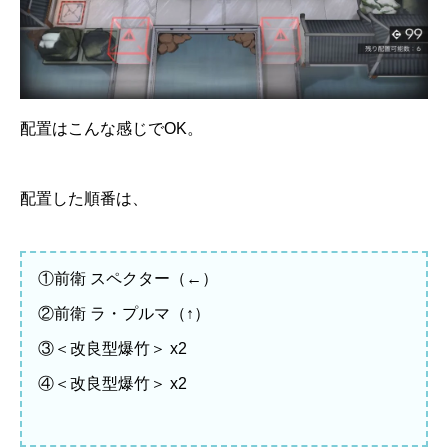
配置はこんな感じでOK。
配置した順番は、
①前衛 スペクター（←）
②前衛 ラ・プルマ（↑）
③＜改良型爆竹＞ x2
④＜改良型爆竹＞ x2