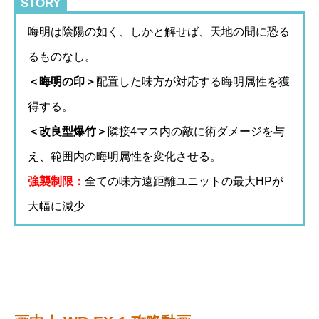
STORY
晦明は陰陽の如く、しかと解せば、天地の間に恐る
るものなし。
＜晦明の印＞
配置した味方が対応する晦明属性を獲
得する。
＜改良型爆竹＞
隣接4マス内の敵に術ダメージを与
え、範囲内の晦明属性を変化させる。
強襲制限：
全ての味方遠距離ユニットの最大HPが
大幅に減少