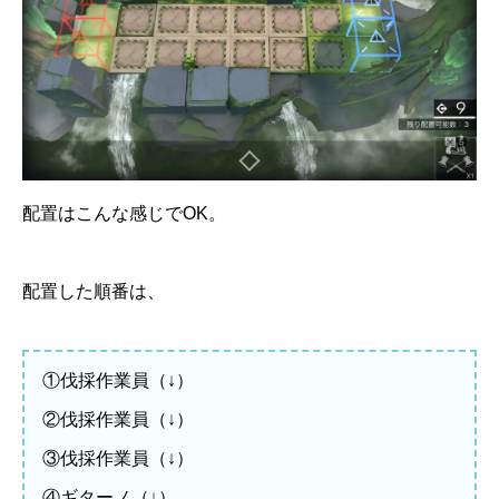
配置はこんな感じでOK。
配置した順番は、
①伐採作業員（↓）
②伐採作業員（↓）
③伐採作業員（↓）
④ギターノ（↓）