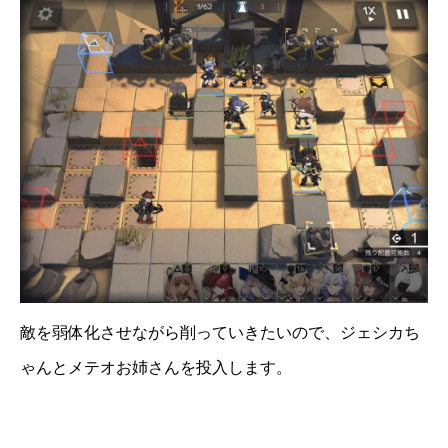
敵を弱体化させながら削っていきたいので、ジェシカち
ゃんとメテオお姉さんを投入します。