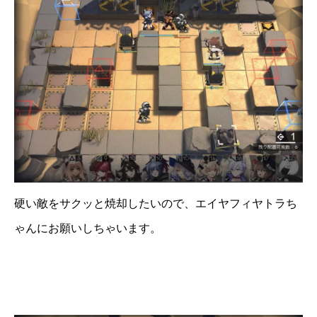
硬い敵をサクッと焼却したいので、エイヤフィヤトラち
ゃんにお願いしちゃいます。