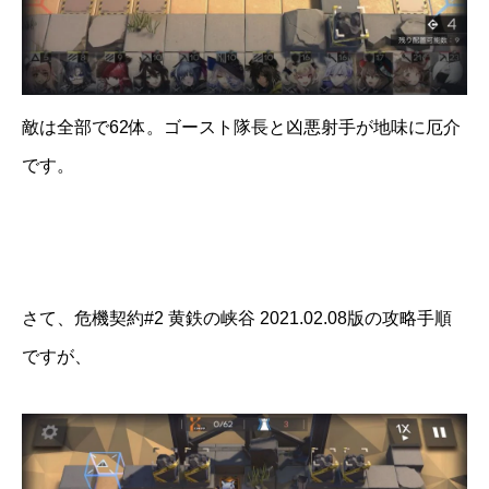
敵は全部で62体。ゴースト隊長と凶悪射手が地味に厄介
です。
さて、危機契約#2 黄鉄の峡谷 2021.02.08版の攻略手順
ですが、