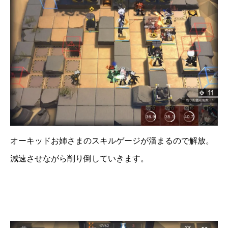
オーキッドお姉さまのスキルゲージが溜まるので解放。
減速させながら削り倒していきます。