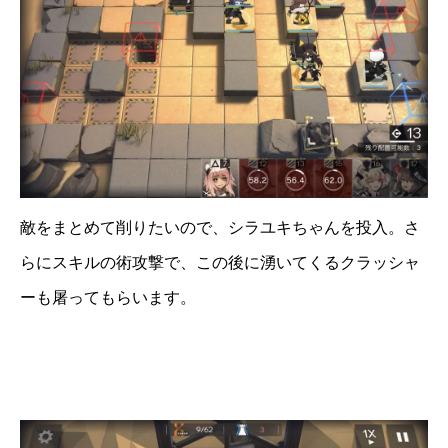
敵をまとめて削りたいので、シラユキちゃんを投入。さ
らにスキルの術攻撃で、この後に湧いてくるクラッシャ
ーも屠ってもらいます。