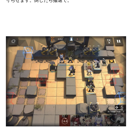
守らせます。倒したら撤退で。