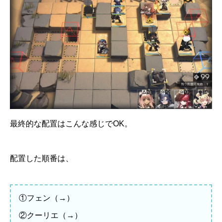
最終的な配置はこんな感じでOK。
配置した順番は、
①フェン（→）
②クーリエ（→）