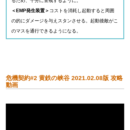
るため、十分に警戒するように。
＜EMP発生装置＞
コストを消耗し起動すると周囲
の的にダメージを与えスタンさせる。起動後敵がこ
のマスを通行できるようになる。
危機契約#2 黄鉄の峡谷 2021.02.08版 攻略
動画