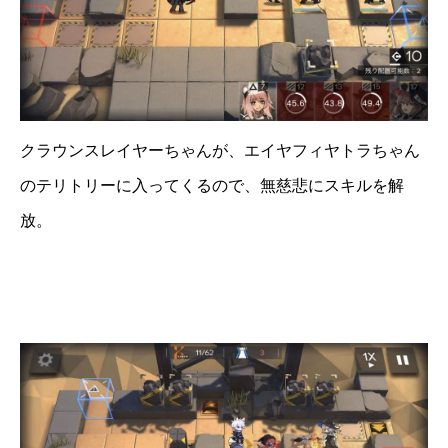
クラウンスレイヤーちゃんが、エイヤフィヤトラちゃん
のテリトリーに入ってくるので、無慈悲にスキルを解
放。