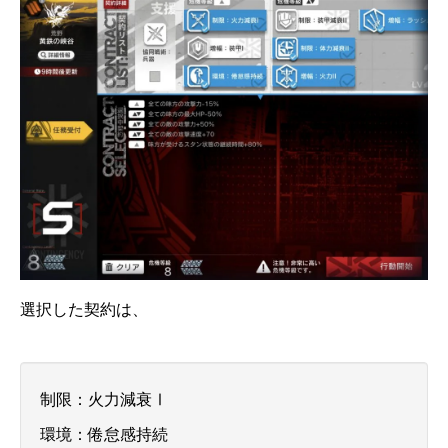
選択した契約は、
制限：火力減衰Ⅰ
環境：倦怠感持続