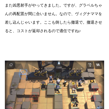
また凶悪射手がやってきました。ですが、グラベルちゃ
んの再配置が間に合いません。なので、ヴィグナママを
差し込んじゃいます。ここも倒したら撤退で。撤退させ
ると、コストが返却されるので適任ですね♪